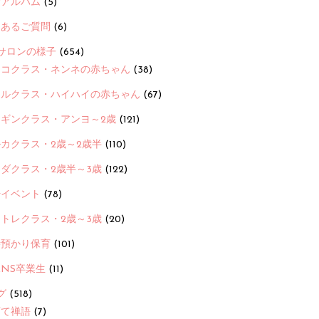
念アルバム
(5)
くあるご質問
(6)
サロンの様子
(654)
ヨコクラス・ネンネの赤ちゃん
(38)
ヒルクラス・ハイハイの赤ちゃん
(67)
ンギンクラス・アンヨ～2歳
(121)
カクラス・2歳～2歳半
(110)
ダクラス・2歳半～3歳
(122)
ayイベント
(78)
トレクラス・2歳～3歳
(20)
時預かり保育
(101)
ANS卒業生
(11)
グ
(518)
育て禅語
(7)