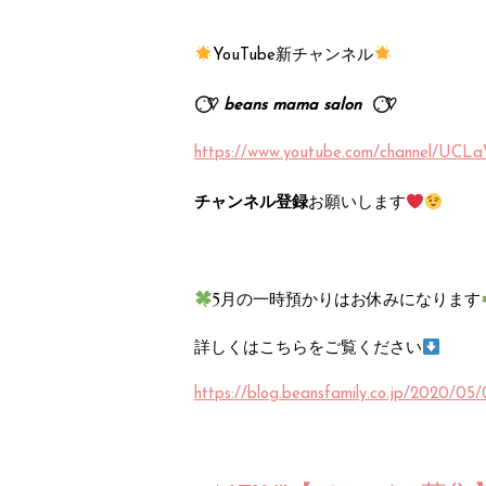
新チャンネル
YouTube
∵
∵
⃝♡
beans mama salon
⃝♡
https://www.youtube.com/channel/UC
お願いします
チャンネル登録
5月の一時預かりはお休みになります
詳しくはこちらをご覧ください
https://blog.beansfamily.co.jp/2020/05