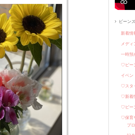
ビーンズ
新着情
メディ
一時預
♡ビー
イベン
♡スタ
♡新着
♡ビー
♡保育
プ