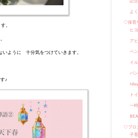
記
よ
♡保育
ます。
ヒ
す。
ア
ないように 十分気をつけていきます。
ペ
イル
パン
す♪
1d
トイ
一
BE
♡ブロ
子