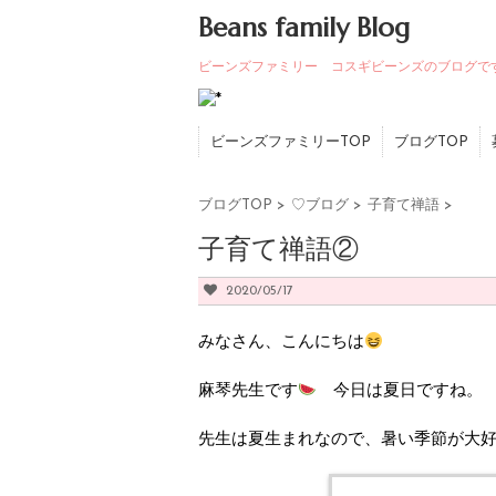
Beans family Blog
ビーンズファミリー コスギビーンズのブログで
ビーンズファミリーTOP
ブログTOP
ブログTOP
>
♡ブログ
>
子育て禅語
>
子育て禅語②
2020/05/17
みなさん、こんにちは
麻琴先生です
今日は夏日ですね。
先生は夏生まれなので、暑い季節が大