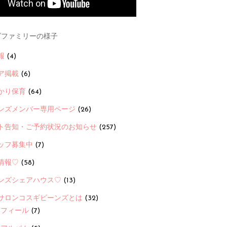
ファミリーの様子
報
(4)
ア掲載
(6)
かり保育
(64)
ンズメンバー専用ページ
(26)
ト告知・ご予約状況のお知らせ
(257)
ッフ募集中
(7)
情報♡
(58)
ンズシェアハウス♡
(13)
サロンコスギビーンズとは
(32)
ロフィール
(7)