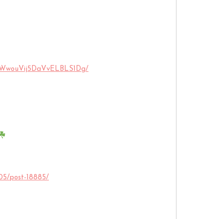
LaWwouVij5DaVvELBLS1Dg/
/05/post-18885/