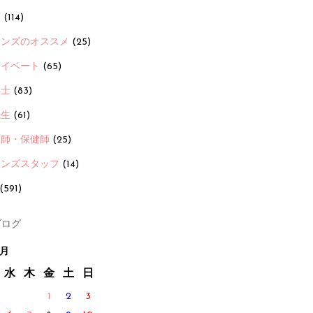
画
(114)
ーンズのオススメ
(25)
ライベート
(65)
養士
(83)
先生
(61)
護師・保健師
(25)
ーンズスタッフ
(14)
(591)
ログ
5月
水
木
金
土
日
1
2
3