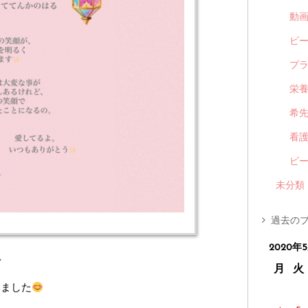
動
ビ
プ
栄
希
看
ビ
未分類
過去のブ
2020年
月
火
いました