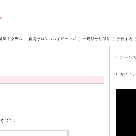
す
募集中クラス
保育サロンコスギビーンズ
一時預かり保育
会社案内
ビーンズ
★ビビン
好きです。