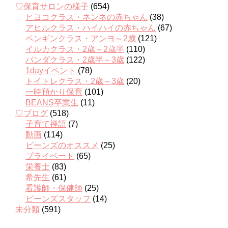
♡保育サロンの様子
(654)
ヒヨコクラス・ネンネの赤ちゃん
(38)
アヒルクラス・ハイハイの赤ちゃん
(67)
ペンギンクラス・アンヨ～2歳
(121)
イルカクラス・2歳～2歳半
(110)
パンダクラス・2歳半～3歳
(122)
1dayイベント
(78)
トイトレクラス・2歳～3歳
(20)
一時預かり保育
(101)
BEANS卒業生
(11)
♡ブログ
(518)
子育て禅語
(7)
動画
(114)
ビーンズのオススメ
(25)
プライベート
(65)
栄養士
(83)
希先生
(61)
看護師・保健師
(25)
ビーンズスタッフ
(14)
未分類
(591)