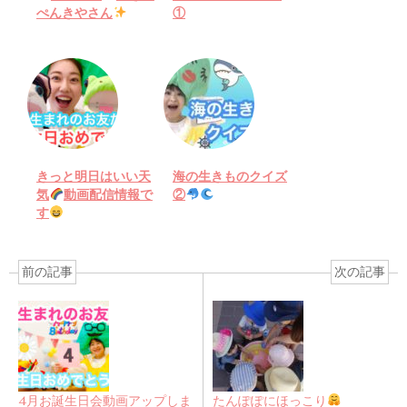
ぺんきやさん
①
きっと明日はいい天
海の生きものクイズ
気
動画配信情報で
②
す
前の記事
次の記事
4月お誕生日会動画アップしま
たんぽぽにほっこり