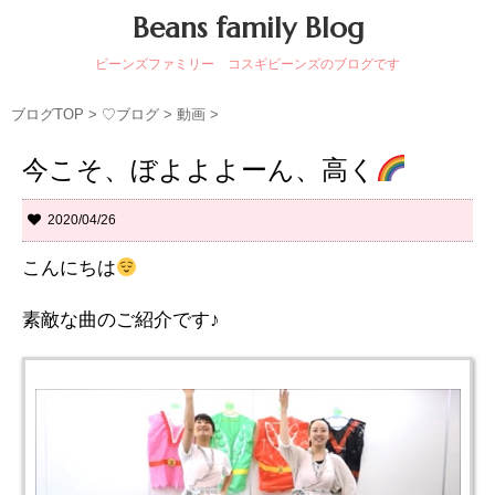
Beans family Blog
ビーンズファミリー コスギビーンズのブログです
ブログTOP
>
♡ブログ
>
動画
>
今こそ、ぼよよよーん、高く
2020/04/26
こんにちは
素敵な曲のご紹介です♪