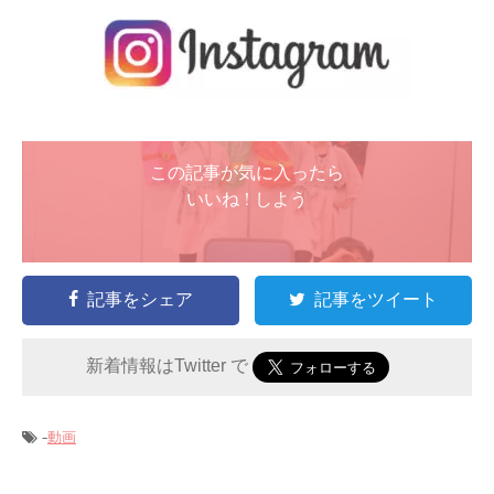
この記事が気に入ったら
いいね ! しよう
記事をシェア
記事をツイート
新着情報はTwitter で
-
動画