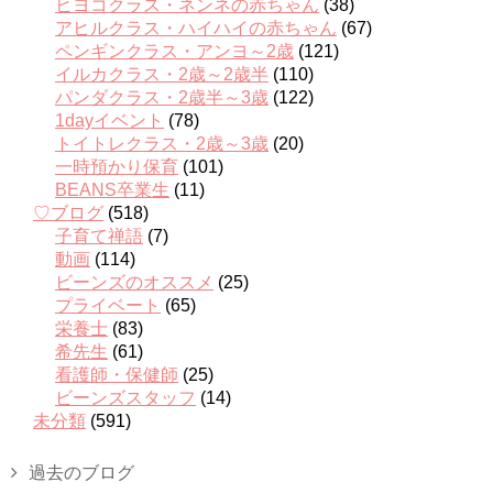
ヒヨコクラス・ネンネの赤ちゃん
(38)
アヒルクラス・ハイハイの赤ちゃん
(67)
ペンギンクラス・アンヨ～2歳
(121)
イルカクラス・2歳～2歳半
(110)
パンダクラス・2歳半～3歳
(122)
1dayイベント
(78)
トイトレクラス・2歳～3歳
(20)
一時預かり保育
(101)
BEANS卒業生
(11)
♡ブログ
(518)
子育て禅語
(7)
動画
(114)
ビーンズのオススメ
(25)
プライベート
(65)
栄養士
(83)
希先生
(61)
看護師・保健師
(25)
ビーンズスタッフ
(14)
未分類
(591)
過去のブログ