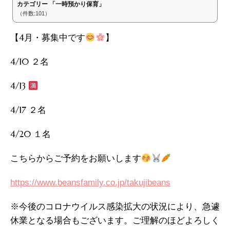
カテゴリー 「一時預かり保育」
（件数:101）
【4月・募集中です
】
4/10 ２名
4/13
4/17 ２名
4/20 １名
こちらからご予約をお願いします
https://www.beansfamily.co.jp/takujibeans
今後のコロナウイルス感染拡大の状況に
急遽
※
より、
となる場合
ございます。
のほどよろしく
休業
も
ご理解