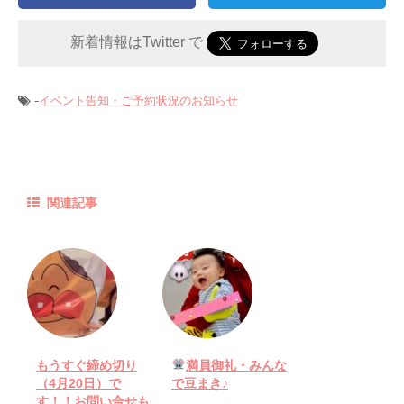
新着情報はTwitter で
-
イベント告知・ご予約状況のお知らせ
関連記事
もうすぐ締め切り
満員御礼・みんな
（4月20日）で
で豆まき♪
す！！お問い合せも