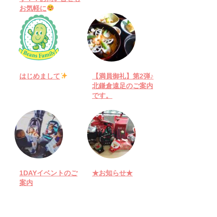
お気軽に
はじめまして
【満員御礼】第2弾♪
北鎌倉遠足のご案内
です。
1DAYイベントのご
★お知らせ★
案内