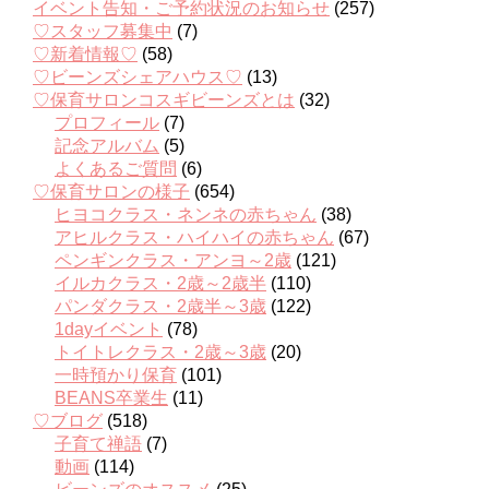
イベント告知・ご予約状況のお知らせ
(257)
♡スタッフ募集中
(7)
♡新着情報♡
(58)
♡ビーンズシェアハウス♡
(13)
♡保育サロンコスギビーンズとは
(32)
プロフィール
(7)
記念アルバム
(5)
よくあるご質問
(6)
♡保育サロンの様子
(654)
ヒヨコクラス・ネンネの赤ちゃん
(38)
アヒルクラス・ハイハイの赤ちゃん
(67)
ペンギンクラス・アンヨ～2歳
(121)
イルカクラス・2歳～2歳半
(110)
パンダクラス・2歳半～3歳
(122)
1dayイベント
(78)
トイトレクラス・2歳～3歳
(20)
一時預かり保育
(101)
BEANS卒業生
(11)
♡ブログ
(518)
子育て禅語
(7)
動画
(114)