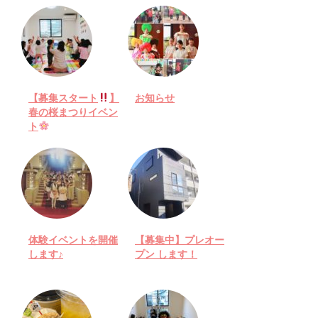
【募集スタート
】
お知らせ
春の桜まつりイベン
ト
体験イベントを開催
【募集中】プレオー
します♪
プン します！