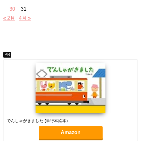
30
31
« 2月
4月 »
PR
でんしゃがきました (単行本絵本)
Amazon