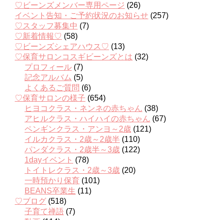
♡ビーンズメンバー専用ページ
(26)
イベント告知・ご予約状況のお知らせ
(257)
♡スタッフ募集中
(7)
♡新着情報♡
(58)
♡ビーンズシェアハウス♡
(13)
♡保育サロンコスギビーンズとは
(32)
プロフィール
(7)
記念アルバム
(5)
よくあるご質問
(6)
♡保育サロンの様子
(654)
ヒヨコクラス・ネンネの赤ちゃん
(38)
アヒルクラス・ハイハイの赤ちゃん
(67)
ペンギンクラス・アンヨ～2歳
(121)
イルカクラス・2歳～2歳半
(110)
パンダクラス・2歳半～3歳
(122)
1dayイベント
(78)
トイトレクラス・2歳～3歳
(20)
一時預かり保育
(101)
BEANS卒業生
(11)
♡ブログ
(518)
子育て禅語
(7)