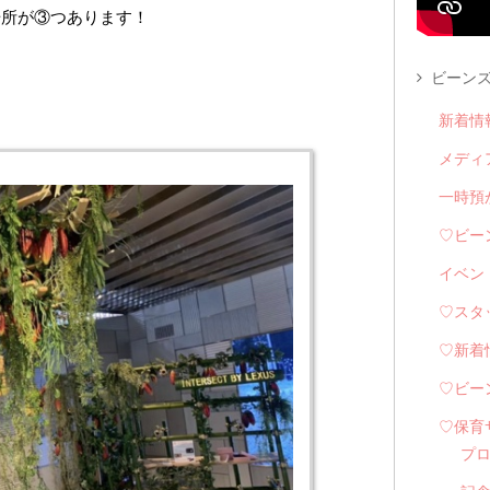
場所が③つあります！
ビーンズ
新着情
メディ
一時預
♡ビー
イベン
♡スタ
♡新着
♡ビー
♡保育
プ