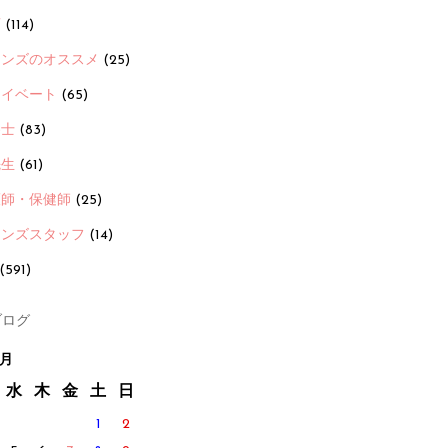
画
(114)
ーンズのオススメ
(25)
ライベート
(65)
養士
(83)
先生
(61)
護師・保健師
(25)
ーンズスタッフ
(14)
(591)
ログ
2月
水
木
金
土
日
1
2