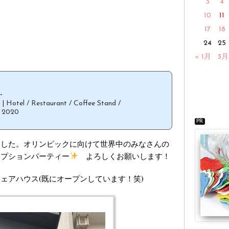
3
4
10
11
17
18
24
25
« 1月
3月
.
el / Restaurant / Coffee Stand /
 2020
PR
ました。オリンピックに向けて世界中のみなさんの
セプションパーティー
よろしくお願いします！
ェアハウス(既にオープンしています！笑)