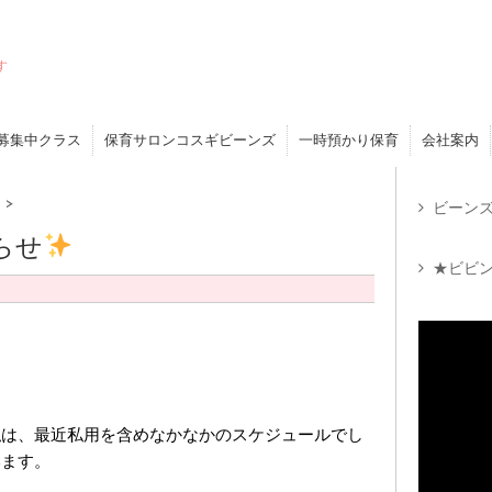
す
募集中クラス
保育サロンコスギビーンズ
一時預かり保育
会社案内
メ
>
ビーンズ
らせ
★ビビン
私は、最近私用を含めなかなかのスケジュールでし
います。