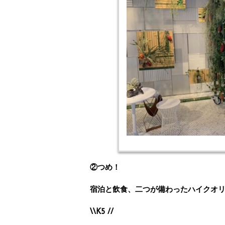
②つめ！
宿泊と飲食、二つが備わったハイクオ
\\K5 //