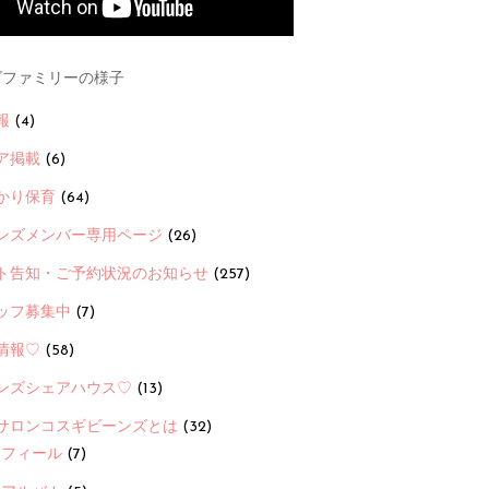
ファミリーの様子
報
(4)
ア掲載
(6)
かり保育
(64)
ンズメンバー専用ページ
(26)
ト告知・ご予約状況のお知らせ
(257)
ッフ募集中
(7)
情報♡
(58)
ンズシェアハウス♡
(13)
サロンコスギビーンズとは
(32)
ロフィール
(7)