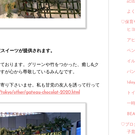
記
よ
♡保育
ヒ
ア
ペ
限定スイーツが提供されます。
イル
ております。グリーンや竹をつかった、癒し&ク
ですが心から尊敬しているみんなです。
パン
1d
ち寄り下さいませ。私も甘党の友人を誘って行って
ct/tokyo/other/gateau-chocolat-2020.html
トイ
一
BE
♡ブロ
子