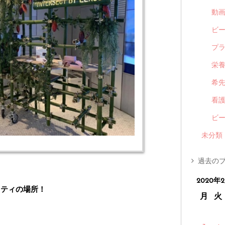
動
ビ
プ
栄
希
看
ビ
未分類
過去のブ
2020年
リティの場所！
月
火