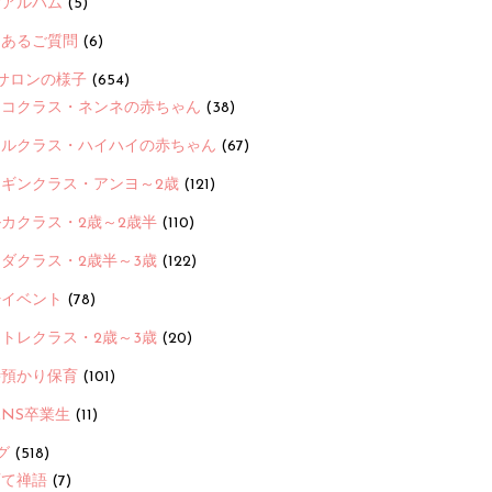
念アルバム
(5)
くあるご質問
(6)
サロンの様子
(654)
ヨコクラス・ネンネの赤ちゃん
(38)
ヒルクラス・ハイハイの赤ちゃん
(67)
ンギンクラス・アンヨ～2歳
(121)
カクラス・2歳～2歳半
(110)
ダクラス・2歳半～3歳
(122)
ayイベント
(78)
トレクラス・2歳～3歳
(20)
時預かり保育
(101)
ANS卒業生
(11)
グ
(518)
育て禅語
(7)