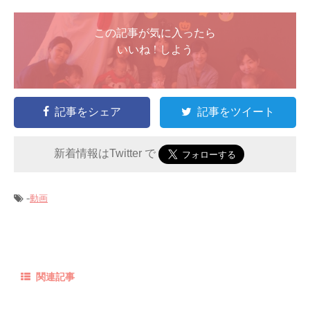
この記事が気に入ったら
いいね ! しよう
記事をシェア
記事をツイート
新着情報はTwitter で
-
動画
関連記事