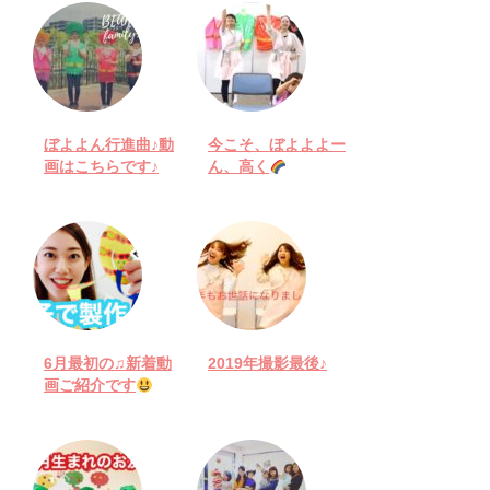
ぼよよん行進曲♪動
今こそ、ぼよよよー
画はこちらです♪
ん、高く
6月最初の♫新着動
2019年撮影最後♪
画ご紹介です