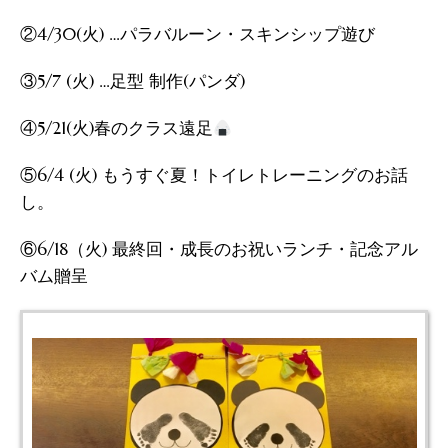
②4/30(火) …パラバルーン・スキンシップ遊び
③5/7 (火) …足型 制作(パンダ)
④5/21(火)春のクラス遠足
⑤6/4 (火) もうすぐ夏！トイレトレーニングのお話
し。
⑥6/18（火) 最終回・成長のお祝いランチ・記念アル
バム贈呈