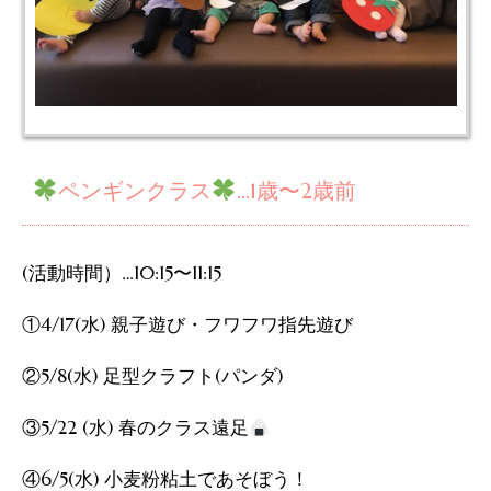
ペンギンクラス
…1歳〜2歳前
(活動時間）…10:15〜11:15
①4/17(水) 親子遊び・フワフワ指先遊び
②5/8(水) 足型クラフト(パンダ)
③5/22 (水) 春のクラス遠足
④6/5(水) 小麦粉粘土であそぼう！