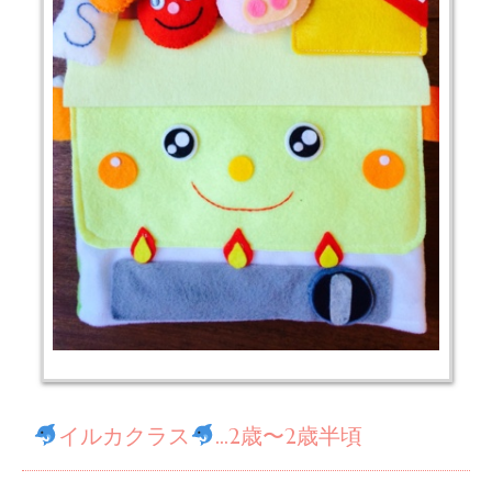
イルカクラス
…2歳〜2歳半頃