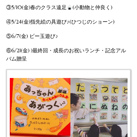
③5/10(金)春のクラス遠足
(小動物と仲良く)
④5/24(金)指先絵の具遊び♪(ひつじのショーン)
⑤6/7(金) ビー玉遊び♪
⑥6/21(金) )最終回・成長のお祝いランチ・記念アル
バム贈呈