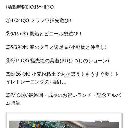
(活動時間)10:15〜11:30
①4/24(水) フワフワ指先遊び♪
②5/15 (水) 風船とビニール袋遊び！
③5/29(水) 春のクラス遠足
(小動物と仲良し)
④6/12 (水) 指先絵の具遊び♪(ひつじのショーン)
⑤6/26 (水) 小麦粉粘土であそぼう！もうすぐ夏！ト
イレトレーニングのお話し。
⑥7/10(水)最終回・成長のお祝いランチ・記念アルバ
ム贈呈