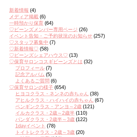
新着情報
(4)
メディア掲載
(6)
一時預かり保育
(64)
♡ビーンズメンバー専用ページ
(26)
イベント告知・ご予約状況のお知らせ
(257)
♡スタッフ募集中
(7)
♡新着情報♡
(58)
♡ビーンズシェアハウス♡
(13)
♡保育サロンコスギビーンズとは
(32)
プロフィール
(7)
記念アルバム
(5)
よくあるご質問
(6)
♡保育サロンの様子
(654)
ヒヨコクラス・ネンネの赤ちゃん
(38)
アヒルクラス・ハイハイの赤ちゃん
(67)
ペンギンクラス・アンヨ～2歳
(121)
イルカクラス・2歳～2歳半
(110)
パンダクラス・2歳半～3歳
(122)
1dayイベント
(78)
トイトレクラス・2歳～3歳
(20)