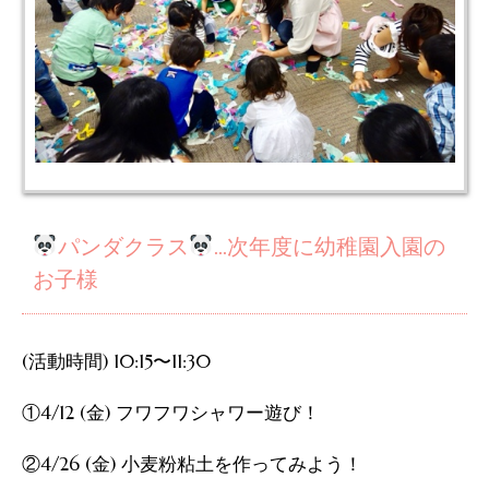
パンダクラス
…次年度に幼稚園入園の
お子様
(活動時間) 10:15〜11:30
①4/12 (金) フワフワシャワー遊び！
②4/26 (金) 小麦粉粘土を作ってみよう！