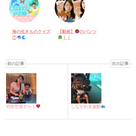
海の生きものクイズ
【動画】
のパンツ
①
！！
前の記事
次の記事
羽田空港デート
しながわ水族館