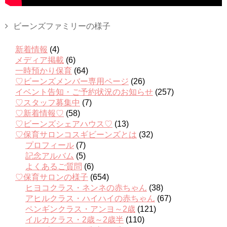
ビーンズファミリーの様子
新着情報
(4)
メディア掲載
(6)
一時預かり保育
(64)
♡ビーンズメンバー専用ページ
(26)
イベント告知・ご予約状況のお知らせ
(257)
♡スタッフ募集中
(7)
♡新着情報♡
(58)
♡ビーンズシェアハウス♡
(13)
♡保育サロンコスギビーンズとは
(32)
プロフィール
(7)
記念アルバム
(5)
よくあるご質問
(6)
♡保育サロンの様子
(654)
ヒヨコクラス・ネンネの赤ちゃん
(38)
アヒルクラス・ハイハイの赤ちゃん
(67)
ペンギンクラス・アンヨ～2歳
(121)
イルカクラス・2歳～2歳半
(110)