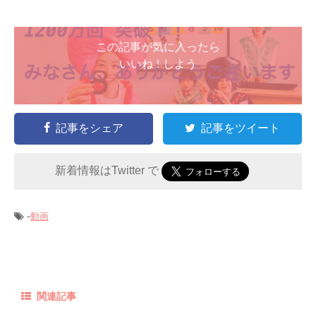
この記事が気に入ったら
いいね ! しよう
記事をシェア
記事をツイート
新着情報はTwitter で
-
動画
関連記事