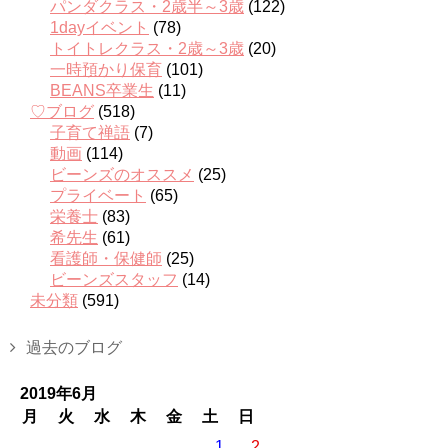
パンダクラス・2歳半～3歳
(122)
1dayイベント
(78)
トイトレクラス・2歳～3歳
(20)
一時預かり保育
(101)
BEANS卒業生
(11)
♡ブログ
(518)
子育て禅語
(7)
動画
(114)
ビーンズのオススメ
(25)
プライベート
(65)
栄養士
(83)
希先生
(61)
看護師・保健師
(25)
ビーンズスタッフ
(14)
未分類
(591)
過去のブログ
2019年6月
月
火
水
木
金
土
日
1
2