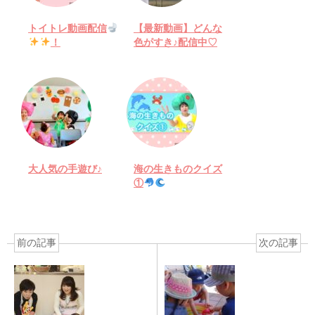
トイトレ動画配信
【最新動画】どんな
！
色がすき♪配信中♡
大人気の手遊び♪
海の生きものクイズ
①
前の記事
次の記事