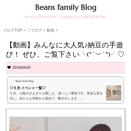
Beans family Blog
ビーンズファミリー コスギビーンズのブログです
ブログTOP
>
♡ブログ
>
動画
>
【動画】みんなに大人気♪納豆の手遊
び！ ぜひ、ご覧下さい╰(*´︶`*)╯♡
2018/04/20
Beans family Blog
♡５月 イベント一覧♡
５月。小鳥のさえずりも聞こえ、清々しい季節です。草花も芽を
出し、虫たちも冬眠から覚めて、動き出します。...