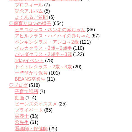
プロフィール
(7)
記念アルバム
(5)
よくあるご質問
(6)
♡保育サロンの様子
(654)
ヒヨコクラス・ネンネの赤ちゃん
(38)
アヒルクラス・ハイハイの赤ちゃん
(67)
ペンギンクラス・アンヨ～2歳
(121)
イルカクラス・2歳～2歳半
(110)
パンダクラス・2歳半～3歳
(122)
1dayイベント
(78)
トイトレクラス・2歳～3歳
(20)
一時預かり保育
(101)
BEANS卒業生
(11)
♡ブログ
(518)
子育て禅語
(7)
動画
(114)
ビーンズのオススメ
(25)
プライベート
(65)
栄養士
(83)
希先生
(61)
看護師・保健師
(25)