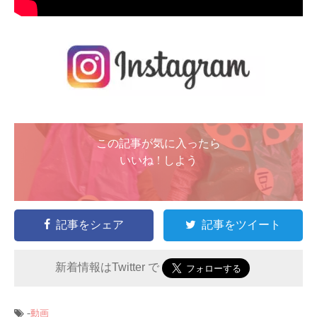
この記事が気に入ったら
いいね ! しよう
記事をシェア
記事をツイート
新着情報はTwitter で
-
動画