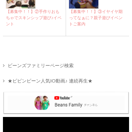
【募集中！！】②手作りおも
【募集中！！】③イヤイヤ期
ちゃでスキンシップ遊び♪イベ
ってなぁに？親子遊びイベン
ント
トご案内
ビーンズファミリーページ検索
★ビビンビーン人気10動画♪ 連続再生★