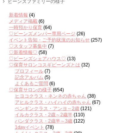
ビーンズファミリーの様子
新着情報
(4)
メディア掲載
(6)
一時預かり保育
(64)
♡ビーンズメンバー専用ページ
(26)
イベント告知・ご予約状況のお知らせ
(257)
♡スタッフ募集中
(7)
♡新着情報♡
(58)
♡ビーンズシェアハウス♡
(13)
♡保育サロンコスギビーンズとは
(32)
プロフィール
(7)
記念アルバム
(5)
よくあるご質問
(6)
♡保育サロンの様子
(654)
ヒヨコクラス・ネンネの赤ちゃん
(38)
アヒルクラス・ハイハイの赤ちゃん
(67)
ペンギンクラス・アンヨ～2歳
(121)
イルカクラス・2歳～2歳半
(110)
パンダクラス・2歳半～3歳
(122)
1dayイベント
(78)