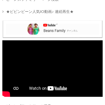
★ビビンビーン人気10動画♪ 連続再生★