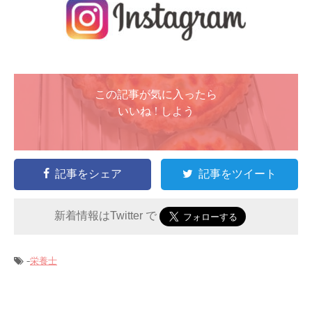
この記事が気に入ったら
いいね ! しよう
記事をシェア
記事をツイート
新着情報はTwitter で
-
栄養士