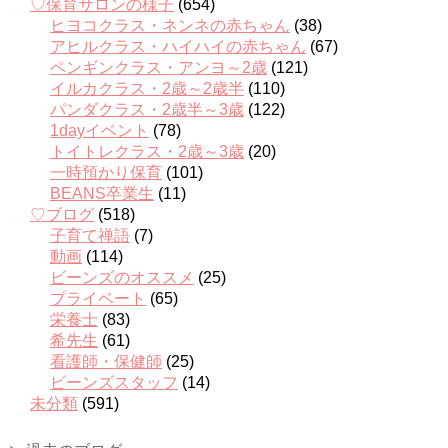
♡保育サロンの様子
(654)
ヒヨコクラス・ネンネの赤ちゃん
(38)
アヒルクラス・ハイハイの赤ちゃん
(67)
ペンギンクラス・アンヨ～2歳
(121)
イルカクラス・2歳～2歳半
(110)
パンダクラス・2歳半～3歳
(122)
1dayイベント
(78)
トイトレクラス・2歳～3歳
(20)
一時預かり保育
(101)
BEANS卒業生
(11)
♡ブログ
(518)
子育て禅語
(7)
動画
(114)
ビーンズのオススメ
(25)
プライベート
(65)
栄養士
(83)
希先生
(61)
看護師・保健師
(25)
ビーンズスタッフ
(14)
未分類
(591)