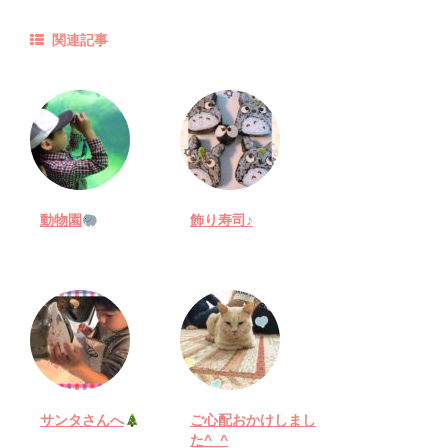
関連記事
動物園
飾り寿司♪
サンタさんへ
ご心配おかけしまし
た^_^