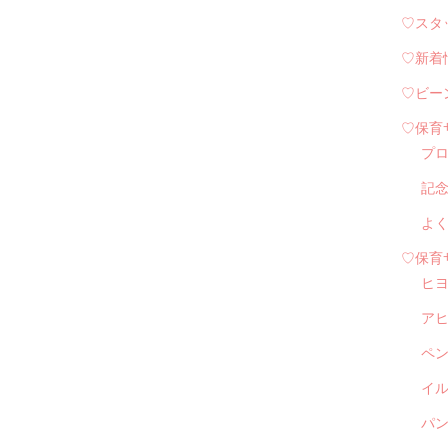
♡スタ
♡新着
♡ビー
♡保育
プ
記
よ
♡保育
ヒ
ア
ペ
イル
パン