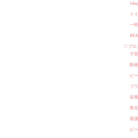
1d
トイ
一
BE
♡ブロ
子
動
ビ
プ
栄
希
看
ビ