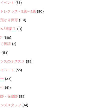
ayイベント
(78)
トレクラス・2歳～3歳
(20)
時預かり保育
(101)
ANS卒業生
(11)
グ
(518)
育て禅語
(7)
画
(114)
ーンズのオススメ
(25)
ライベート
(65)
養士
(83)
先生
(61)
護師・保健師
(25)
ーンズスタッフ
(14)