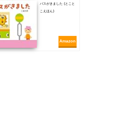
バスがきました (とこと
こえほん)
Amazon