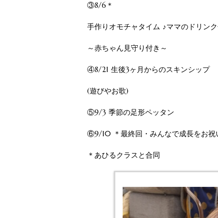
③8/6＊
手作りオモチャタイム ♪ママのドリンク
～赤ちゃん見守り付き～
④8/21 生後3ヶ月からのスキンシップ
(遊びやお歌)
⑤9/3 季節の足形ペッタン
⑥9/10 ＊最終回・みんなで成長をお
＊あひるクラスと合同