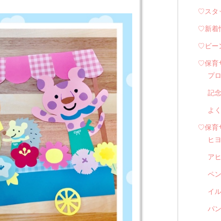
♡スタ
♡新着
♡ビー
♡保育
プ
記
よ
♡保育
ヒ
ア
ペ
イル
パン