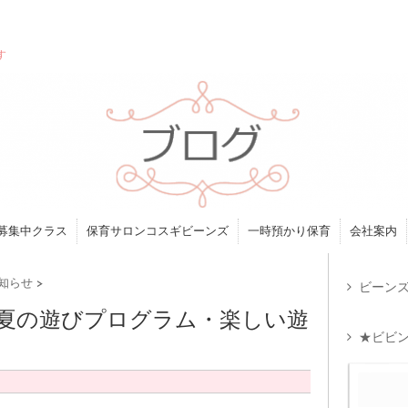
す
募集中クラス
保育サロンコスギビーンズ
一時預かり保育
会社案内
知らせ
>
ビーンズ
！夏の遊びプログラム・楽しい遊
★ビビン