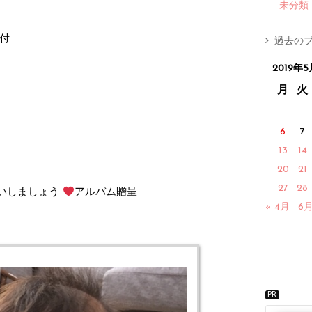
未分類
付
過去のブ
2019年5
月
火
6
7
13
14
20
21
27
28
祝いしましょう
アルバム贈呈
« 4月
6月
PR