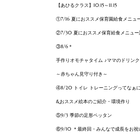
【あひるクラス】10:15～11:15
①7/16 夏におススメ保育園給食メニュ
②7/30 夏におススメ保育給食メニュ
③8/6＊
手作りオモチャタイム ♪ママのドリンク
～赤ちゃん見守り付き～
④8/20 トイレ トレーニングってなぁ
&おススメ絵本のご紹介・環境作り
⑤9/3 季節の足形ペッタン
⑥9/10 ＊最終回・みんなで成長をお