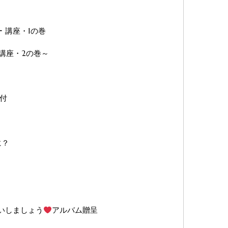
ー 講座・1の巻
ー講座・2の巻～
付
に？
祝いしましょう
アルバム贈呈