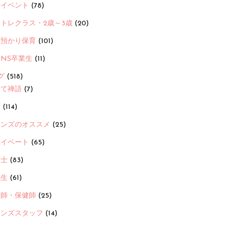
ayイベント
(78)
トレクラス・2歳～3歳
(20)
時預かり保育
(101)
ANS卒業生
(11)
グ
(518)
育て禅語
(7)
画
(114)
ーンズのオススメ
(25)
ライベート
(65)
養士
(83)
先生
(61)
護師・保健師
(25)
ーンズスタッフ
(14)