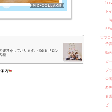
1d
トイ
一
BE
♡ブロ
子
の運営をしております。①保育サロン
動
...
ビ
ご案内
プ
栄
希
看
ビ