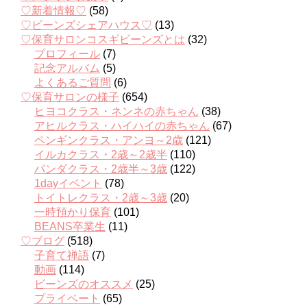
♡新着情報♡
(58)
♡ビーンズシェアハウス♡
(13)
♡保育サロンコスギビーンズとは
(32)
プロフィール
(7)
記念アルバム
(5)
よくあるご質問
(6)
♡保育サロンの様子
(654)
ヒヨコクラス・ネンネの赤ちゃん
(38)
アヒルクラス・ハイハイの赤ちゃん
(67)
ペンギンクラス・アンヨ～2歳
(121)
イルカクラス・2歳～2歳半
(110)
パンダクラス・2歳半～3歳
(122)
1dayイベント
(78)
トイトレクラス・2歳～3歳
(20)
一時預かり保育
(101)
BEANS卒業生
(11)
♡ブログ
(518)
子育て禅語
(7)
動画
(114)
ビーンズのオススメ
(25)
プライベート
(65)