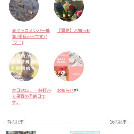
春クラスメンバー募
【重要】お知らせ
集♪明日からです♪(
´▽｀)
本日8/15 。一時預か
お知らせ
り保育の予約日で
す。
前の記事
次の記事