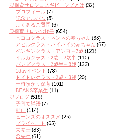
♡保育サロンコスギビーンズとは
(32)
プロフィール
(7)
記念アルバム
(5)
よくあるご質問
(6)
♡保育サロンの様子
(654)
ヒヨコクラス・ネンネの赤ちゃん
(38)
アヒルクラス・ハイハイの赤ちゃん
(67)
ペンギンクラス・アンヨ～2歳
(121)
イルカクラス・2歳～2歳半
(110)
パンダクラス・2歳半～3歳
(122)
1dayイベント
(78)
トイトレクラス・2歳～3歳
(20)
一時預かり保育
(101)
BEANS卒業生
(11)
♡ブログ
(518)
子育て禅語
(7)
動画
(114)
ビーンズのオススメ
(25)
プライベート
(65)
栄養士
(83)
希先生
(61)