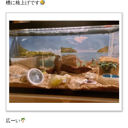
槽に格上げです
広ーい