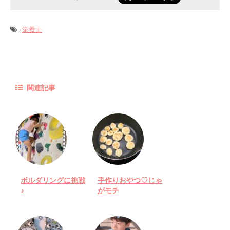
-
栄養士
関連記事
ボルダリングに挑戦
手作りおやつ♡じゃ
♪
がモチ