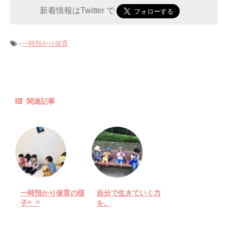
新着情報はTwitter で
-
一時預かり保育
関連記事
一時預かり保育の様
自分で生きていく力
子^_^
を。