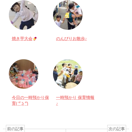
焼き芋大会
のんびりお散歩♪
今日の一時預かり保
一時預かり 保育情報
育( ͡° ͜ʖ ͡°)
♪
前の記事
次の記事