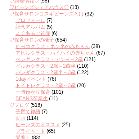
♡新着情報♡
(58)
♡ビーンズシェアハウス♡
(13)
♡保育サロンコスギビーンズとは
(32)
プロフィール
(7)
記念アルバム
(5)
よくあるご質問
(6)
♡保育サロンの様子
(654)
ヒヨコクラス・ネンネの赤ちゃん
(38)
アヒルクラス・ハイハイの赤ちゃん
(67)
ペンギンクラス・アンヨ～2歳
(121)
イルカクラス・2歳～2歳半
(110)
パンダクラス・2歳半～3歳
(122)
1dayイベント
(78)
トイトレクラス・2歳～3歳
(20)
一時預かり保育
(101)
BEANS卒業生
(11)
♡ブログ
(518)
子育て禅語
(7)
動画
(114)
ビーンズのオススメ
(25)
プライベート
(65)
栄養士
(83)