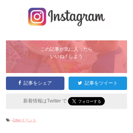
この記事が気に入ったら
いいね ! しよう
記事をシェア
記事をツイート
新着情報はTwitter で
-
1dayイベント