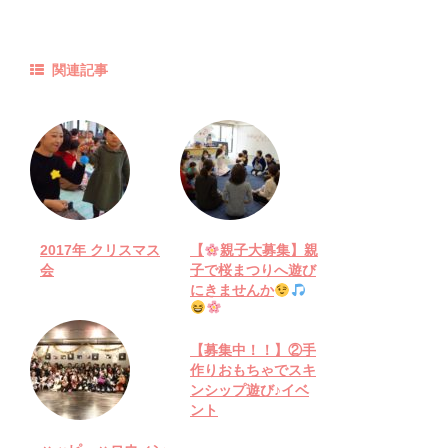
関連記事
2017年 クリスマス
【
親子大募集】親
会
子で桜まつりへ遊び
にきませんか
【募集中！！】②手
作りおもちゃでスキ
ンシップ遊び♪イベ
ント