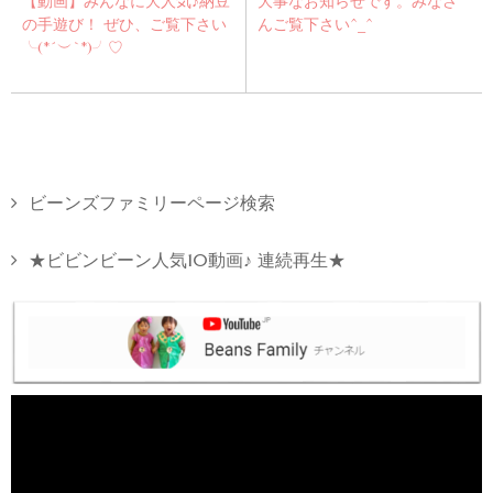
【動画】みんなに大人気♪納豆
大事なお知らせです。みなさ
の手遊び！ ぜひ、ご覧下さい
んご覧下さい^_^
╰(*´︶`*)╯♡
ビーンズファミリーページ検索
★ビビンビーン人気10動画♪ 連続再生★