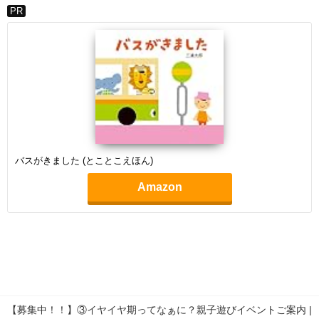
PR
バスがきました (とことこえほん)
Amazon
【募集中！！】③イヤイヤ期ってなぁに？親子遊びイベントご案内 |