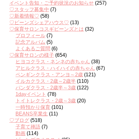
イベント告知・ご予約状況のお知らせ
(257)
♡スタッフ募集中
(7)
♡新着情報♡
(58)
♡ビーンズシェアハウス♡
(13)
♡保育サロンコスギビーンズとは
(32)
プロフィール
(7)
記念アルバム
(5)
よくあるご質問
(6)
♡保育サロンの様子
(654)
ヒヨコクラス・ネンネの赤ちゃん
(38)
アヒルクラス・ハイハイの赤ちゃん
(67)
ペンギンクラス・アンヨ～2歳
(121)
イルカクラス・2歳～2歳半
(110)
パンダクラス・2歳半～3歳
(122)
1dayイベント
(78)
トイトレクラス・2歳～3歳
(20)
一時預かり保育
(101)
BEANS卒業生
(11)
♡ブログ
(518)
子育て禅語
(7)
動画
(114)