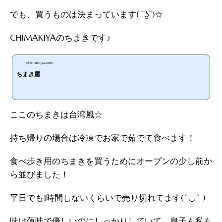
でも、買うものは決まっています( ‾ʖ̫‾)☆
CHIMAKIYAのちまきです♪
chimaki-ya.com
ちまき屋
ここのちまきは台湾風☆
持ち帰りの場合は冷凍でお家で茹でて食べます！
食べ歩き用のちまきを買うためにオープンの少し前か
ら並びました！
平日でも1時間しないくらいで売り切れてます(´◡` )
味は薄味で優しいのにしっかりしていて、息子も私も