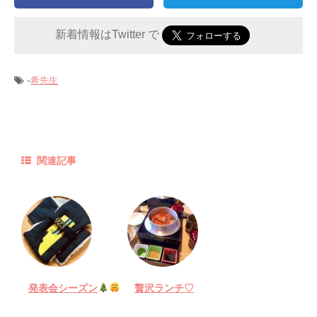
新着情報はTwitter で
-
希先生
関連記事
発表会シーズン
贅沢ランチ♡