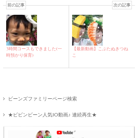
前の記事
次の記事
3時間コースもできました(一
【最新動画】こぶたぬきつね
時預かり保育)
こ
ビーンズファミリーページ検索
★ビビンビーン人気10動画♪ 連続再生★