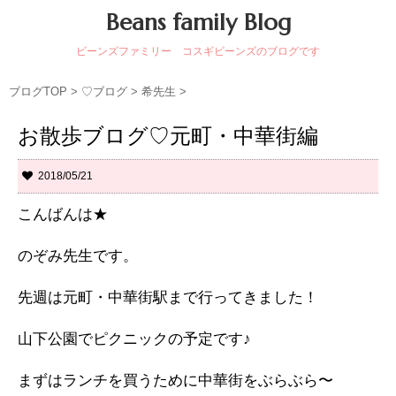
Beans family Blog
ビーンズファミリー コスギビーンズのブログです
ブログTOP
>
♡ブログ
>
希先生
>
お散歩ブログ♡元町・中華街編
2018/05/21
こんばんは★
のぞみ先生です。
先週は元町・中華街駅まで行ってきました！
山下公園でピクニックの予定です♪
まずはランチを買うために中華街をぶらぶら〜