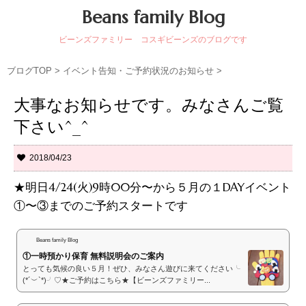
Beans family Blog
ビーンズファミリー コスギビーンズのブログです
ブログTOP
>
イベント告知・ご予約状況のお知らせ
>
大事なお知らせです。みなさんご覧
下さい^_^
2018/04/23
★明日4/24(火)9時00分〜から５月の１DAYイベント
①〜③までのご予約スタートです
Beans family Blog
①一時預かり保育 無料説明会のご案内
とっても気候の良い５月！ぜひ、みなさん遊びに来てください╰
(*´︶`*)╯♡★ご予約はこちら★【ビーンズファミリー...