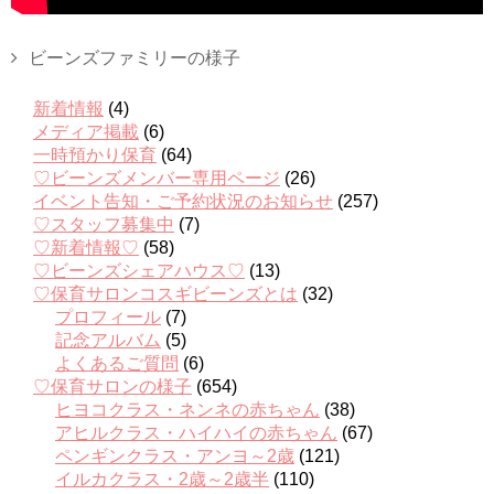
ビーンズファミリーの様子
新着情報
(4)
メディア掲載
(6)
一時預かり保育
(64)
♡ビーンズメンバー専用ページ
(26)
イベント告知・ご予約状況のお知らせ
(257)
♡スタッフ募集中
(7)
♡新着情報♡
(58)
♡ビーンズシェアハウス♡
(13)
♡保育サロンコスギビーンズとは
(32)
プロフィール
(7)
記念アルバム
(5)
よくあるご質問
(6)
♡保育サロンの様子
(654)
ヒヨコクラス・ネンネの赤ちゃん
(38)
アヒルクラス・ハイハイの赤ちゃん
(67)
ペンギンクラス・アンヨ～2歳
(121)
イルカクラス・2歳～2歳半
(110)