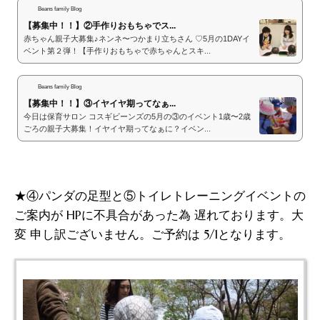
Beans family Blog
【募集中！！】②手作りおもちゃでス...
赤ちゃん親子大募集♪ネンネ〜つかまり立ちさん ♡5月の1DAYイ
ベント第２弾！【手作りおもちゃで赤ちゃんとスキ...
Beans family Blog
【募集中！！】③イヤイヤ期ってなぁ...
今日は保育サロン コスギビーンズの5月の③のイベント1歳〜2歳
ごろの親子大募集！イヤイヤ期ってなぁに？イベン...
★④パンダの足型と⑤トイレトレーニングイベントの
ご案内が HPに不具合があった為 遅れております。大
変 申し訳ございません。ご予約は 5/1となります。