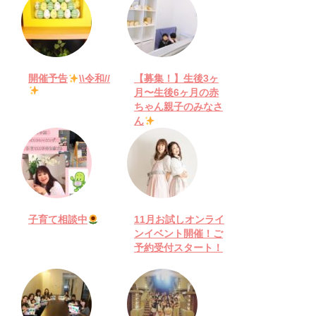
開催予告
\\令和//
【募集！】生後3ヶ
月〜生後6ヶ月の赤
ちゃん親子のみなさ
ん
子育て相談中
11月お試しオンライ
ンイベント開催！ご
予約受付スタート！