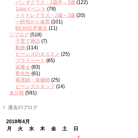
パンダクラス・2歳半～3歳
(122)
1dayイベント
(78)
トイトレクラス・2歳～3歳
(20)
一時預かり保育
(101)
BEANS卒業生
(11)
♡ブログ
(518)
子育て禅語
(7)
動画
(114)
ビーンズのオススメ
(25)
プライベート
(65)
栄養士
(83)
希先生
(61)
看護師・保健師
(25)
ビーンズスタッフ
(14)
未分類
(591)
過去のブログ
2018年4月
月
火
水
木
金
土
日
1