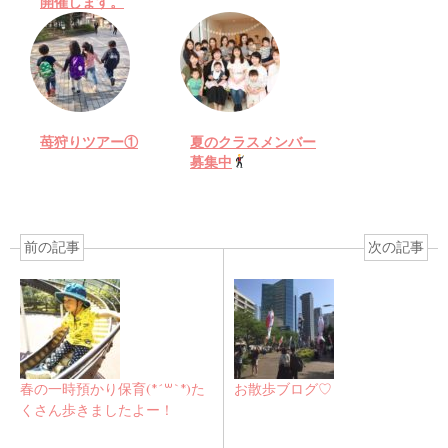
開催します。
苺狩りツアー①
夏のクラスメンバー
募集中
前の記事
次の記事
春の一時預かり保育(*´꒳`*)た
お散歩ブログ♡
くさん歩きましたよー！