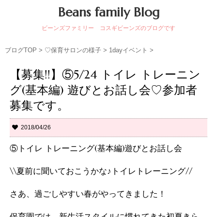
Beans family Blog
ビーンズファミリー コスギビーンズのブログです
ブログTOP
>
♡保育サロンの様子
>
1dayイベント
>
【募集!!】⑤5/24 トイレ トレーニン
グ(基本編) 遊びとお話し会♡参加者
募集です。
2018/04/26
⑤トイレ トレーニング(基本編)遊びとお話し会
\\夏前に聞いておこうかな♪トイレトレーニング//
さあ、過ごしやすい春がやってきました！
保育園では、新生活スタイルに慣れてきた初夏きら