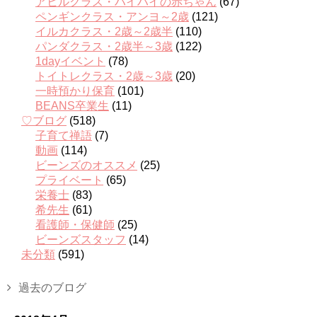
アヒルクラス・ハイハイの赤ちゃん
(67)
ペンギンクラス・アンヨ～2歳
(121)
イルカクラス・2歳～2歳半
(110)
パンダクラス・2歳半～3歳
(122)
1dayイベント
(78)
トイトレクラス・2歳～3歳
(20)
一時預かり保育
(101)
BEANS卒業生
(11)
♡ブログ
(518)
子育て禅語
(7)
動画
(114)
ビーンズのオススメ
(25)
プライベート
(65)
栄養士
(83)
希先生
(61)
看護師・保健師
(25)
ビーンズスタッフ
(14)
未分類
(591)
過去のブログ