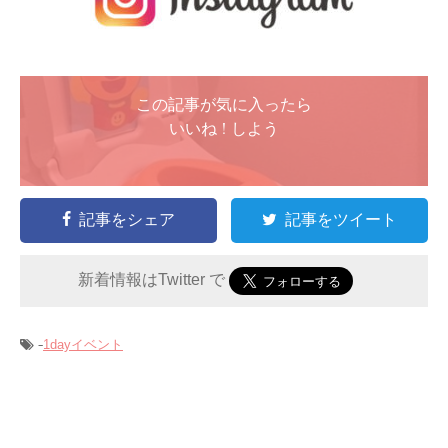
この記事が気に入ったら
いいね ! しよう
記事をシェア
記事をツイート
新着情報はTwitter で
-
1dayイベント