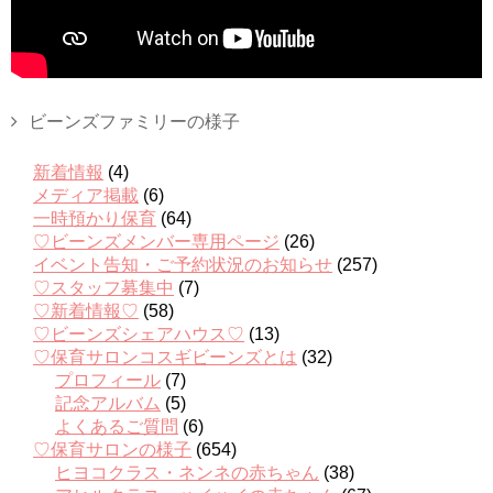
ビーンズファミリーの様子
新着情報
(4)
メディア掲載
(6)
一時預かり保育
(64)
♡ビーンズメンバー専用ページ
(26)
イベント告知・ご予約状況のお知らせ
(257)
♡スタッフ募集中
(7)
♡新着情報♡
(58)
♡ビーンズシェアハウス♡
(13)
♡保育サロンコスギビーンズとは
(32)
プロフィール
(7)
記念アルバム
(5)
よくあるご質問
(6)
♡保育サロンの様子
(654)
ヒヨコクラス・ネンネの赤ちゃん
(38)