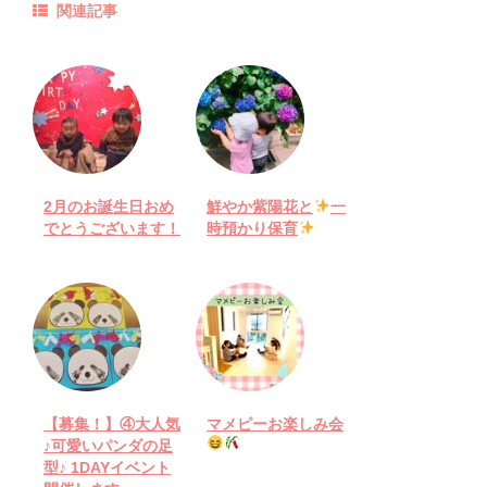
関連記事
2月のお誕生日おめ
鮮やか紫陽花と
一
でとうございます！
時預かり保育
【募集！】④大人気
マメピーお楽しみ会
♪可愛いパンダの足
型♪ 1DAYイベント