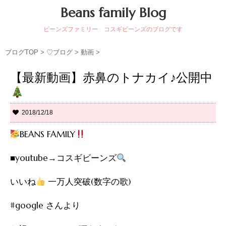
Beans family Blog
ビーンズファミリー コスギビーンズのブログです
ブログTOP
>
♡ブログ
>
動画
>
【最新動画】赤鼻のトナカイ♪公開中
2018/12/18
BEANS FAMILY
■youtube→コスギビーンズ
いいね
一万人突破(数字の歌)
#google さんより