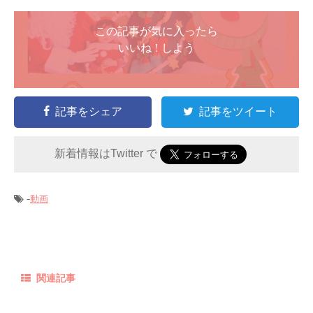
この記事が気に入ったら
いいね ! しよう
記事をシェア
記事をツイート
新着情報はTwitter で
-
動画
関連記事