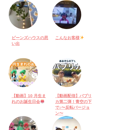
ビーンズハウスの思
こんなお客様
い出
【動画】10 月生ま
【動画配信】パプリ
れのお誕生日会
カ第二弾！青空の下
で♪〜反転バージョ
ン〜