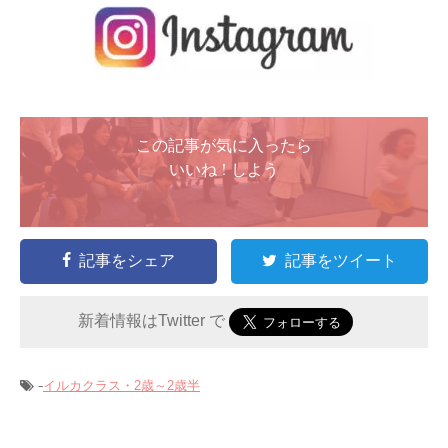
この記事が気に入ったら
いいね ! しよう
記事をシェア
記事をツイート
新着情報はTwitter で
-
イルカクラス・2歳～2歳半