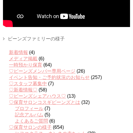
ビーンズファミリーの様子
新着情報
(4)
メディア掲載
(6)
一時預かり保育
(64)
♡ビーンズメンバー専用ページ
(26)
イベント告知・ご予約状況のお知らせ
(257)
♡スタッフ募集中
(7)
♡新着情報♡
(58)
♡ビーンズシェアハウス♡
(13)
♡保育サロンコスギビーンズとは
(32)
プロフィール
(7)
記念アルバム
(5)
よくあるご質問
(6)
♡保育サロンの様子
(654)