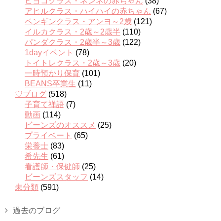
ヒヨコクラス・ネンネの赤ちゃん
(38)
アヒルクラス・ハイハイの赤ちゃん
(67)
ペンギンクラス・アンヨ～2歳
(121)
イルカクラス・2歳～2歳半
(110)
パンダクラス・2歳半～3歳
(122)
1dayイベント
(78)
トイトレクラス・2歳～3歳
(20)
一時預かり保育
(101)
BEANS卒業生
(11)
♡ブログ
(518)
子育て禅語
(7)
動画
(114)
ビーンズのオススメ
(25)
プライベート
(65)
栄養士
(83)
希先生
(61)
看護師・保健師
(25)
ビーンズスタッフ
(14)
未分類
(591)
過去のブログ