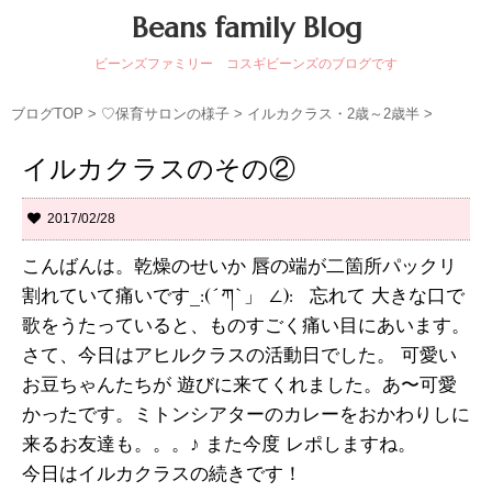
Beans family Blog
ビーンズファミリー コスギビーンズのブログです
ブログTOP
>
♡保育サロンの様子
>
イルカクラス・2歳～2歳半
>
イルカクラスのその②
2017/02/28
こんばんは。乾燥のせいか 唇の端が二箇所パックリ
割れていて痛いです_:(´ཀ`」 ∠): 忘れて 大きな口で
歌をうたっていると、ものすごく痛い目にあいます。
さて、今日はアヒルクラスの活動日でした。 可愛い
お豆ちゃんたちが 遊びに来てくれました。あ〜可愛
かったです。ミトンシアターのカレーをおかわりしに
来るお友達も。。。♪ また今度 レポしますね。
今日はイルカクラスの続きです！