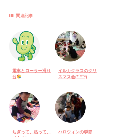
関連記事
電車とローラー滑り
イルカクラスのクリ
台
スマス会(*´꒳`*)
ちぎって、貼って、
ハロウィンの季節