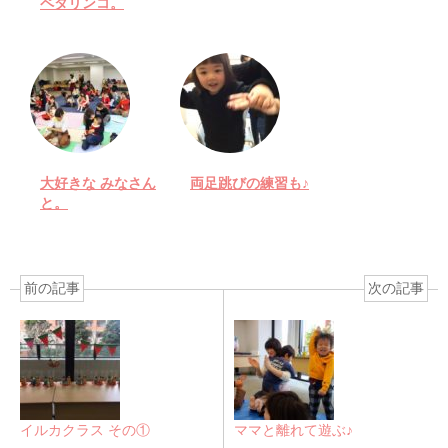
ペタリンコ。
大好きな みなさん
両足跳びの練習も♪
と。
前の記事
次の記事
イルカクラス その①
ママと離れて遊ぶ♪