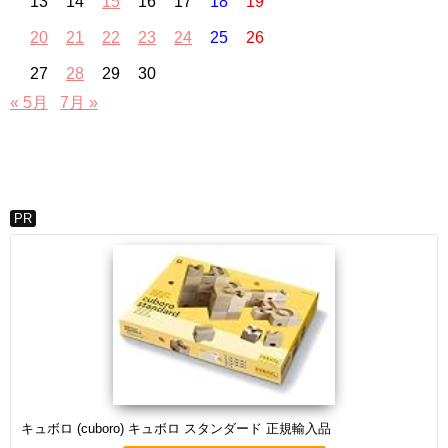
13
14
15
16
17
18
19
20
21
22
23
24
25
26
27
28
29
30
« 5月
7月 »
PR
キュボロ (cuboro) キュボロ スタンダード 正規輸入品