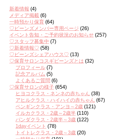
新着情報
(4)
メディア掲載
(6)
一時預かり保育
(64)
♡ビーンズメンバー専用ページ
(26)
イベント告知・ご予約状況のお知らせ
(257)
♡スタッフ募集中
(7)
♡新着情報♡
(58)
♡ビーンズシェアハウス♡
(13)
♡保育サロンコスギビーンズとは
(32)
プロフィール
(7)
記念アルバム
(5)
よくあるご質問
(6)
♡保育サロンの様子
(654)
ヒヨコクラス・ネンネの赤ちゃん
(38)
アヒルクラス・ハイハイの赤ちゃん
(67)
ペンギンクラス・アンヨ～2歳
(121)
イルカクラス・2歳～2歳半
(110)
パンダクラス・2歳半～3歳
(122)
1dayイベント
(78)
トイトレクラス・2歳～3歳
(20)