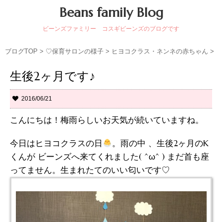
Beans family Blog
ビーンズファミリー コスギビーンズのブログです
ブログTOP
>
♡保育サロンの様子
>
ヒヨコクラス・ネンネの赤ちゃん
>
生後2ヶ月です♪
2016/06/21
こんにちは！梅雨らしいお天気が続いていますね。
今日はヒヨコクラスの日
。雨の中 、生後2ヶ月のK
くんが ビーンズへ来てくれました( ^ω^ ) まだ首も座
ってません。生まれたてのいい匂いです♡