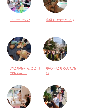
ドーナッツ♡
進級します( ^ω^ )
アヒルちゃんとヒヨ
春のベビちゃんたち
コちゃん。
♡