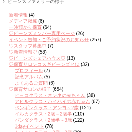
ビーンズファミリーの様子
新着情報
(4)
メディア掲載
(6)
一時預かり保育
(64)
♡ビーンズメンバー専用ページ
(26)
イベント告知・ご予約状況のお知らせ
(257)
♡スタッフ募集中
(7)
♡新着情報♡
(58)
♡ビーンズシェアハウス♡
(13)
♡保育サロンコスギビーンズとは
(32)
プロフィール
(7)
記念アルバム
(5)
よくあるご質問
(6)
♡保育サロンの様子
(654)
ヒヨコクラス・ネンネの赤ちゃん
(38)
アヒルクラス・ハイハイの赤ちゃん
(67)
ペンギンクラス・アンヨ～2歳
(121)
イルカクラス・2歳～2歳半
(110)
パンダクラス・2歳半～3歳
(122)
1dayイベント
(78)