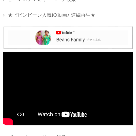
★ビビンビーン人気10動画♪ 連続再生★