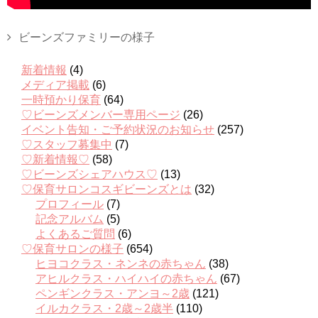
ビーンズファミリーの様子
新着情報
(4)
メディア掲載
(6)
一時預かり保育
(64)
♡ビーンズメンバー専用ページ
(26)
イベント告知・ご予約状況のお知らせ
(257)
♡スタッフ募集中
(7)
♡新着情報♡
(58)
♡ビーンズシェアハウス♡
(13)
♡保育サロンコスギビーンズとは
(32)
プロフィール
(7)
記念アルバム
(5)
よくあるご質問
(6)
♡保育サロンの様子
(654)
ヒヨコクラス・ネンネの赤ちゃん
(38)
アヒルクラス・ハイハイの赤ちゃん
(67)
ペンギンクラス・アンヨ～2歳
(121)
イルカクラス・2歳～2歳半
(110)