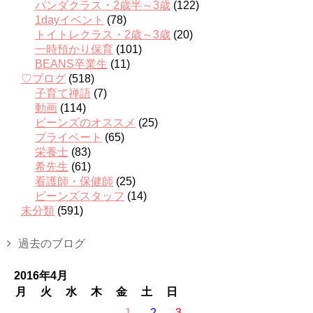
パンダクラス・2歳半～3歳
(122)
1dayイベント
(78)
トイトレクラス・2歳～3歳
(20)
一時預かり保育
(101)
BEANS卒業生
(11)
♡ブログ
(518)
子育て禅語
(7)
動画
(114)
ビーンズのオススメ
(25)
プライベート
(65)
栄養士
(83)
希先生
(61)
看護師・保健師
(25)
ビーンズスタッフ
(14)
未分類
(591)
過去のブログ
2016年4月
月
火
水
木
金
土
日
1
2
3