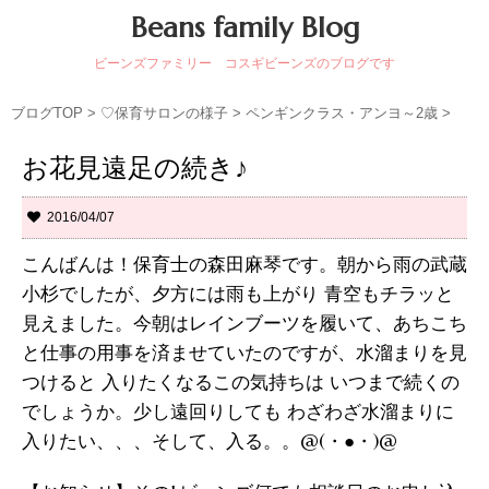
Beans family Blog
ビーンズファミリー コスギビーンズのブログです
ブログTOP
>
♡保育サロンの様子
>
ペンギンクラス・アンヨ～2歳
>
お花見遠足の続き♪
2016/04/07
こんばんは！保育士の森田麻琴です。朝から雨の武蔵
小杉でしたが、夕方には雨も上がり 青空もチラッと
見えました。今朝はレインブーツを履いて、あちこち
と仕事の用事を済ませていたのですが、水溜まりを見
つけると 入りたくなるこの気持ちは いつまで続くの
でしょうか。少し遠回りしても わざわざ水溜まりに
入りたい、、、そして、入る。。@(・●・)@