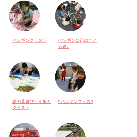
ペンギンクラス♡
ペンギン２組のこど
も達♪
絵の具遊び・イルカ
\\ペンギンフェス//
クラス・