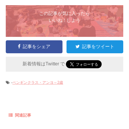
この記事が気に入ったら
いいね ! しよう
記事をシェア
記事をツイート
新着情報はTwitter で
-
ペンギンクラス・アンヨ～2歳
関連記事