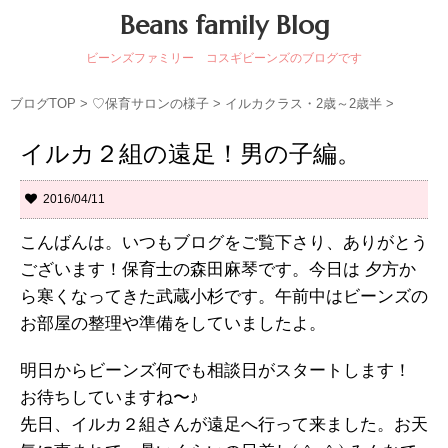
Beans family Blog
ビーンズファミリー コスギビーンズのブログです
ブログTOP
>
♡保育サロンの様子
>
イルカクラス・2歳～2歳半
>
イルカ２組の遠足！男の子編。
2016/04/11
こんばんは。いつもブログをご覧下さり、ありがとう
ございます！保育士の森田麻琴です。今日は 夕方か
ら寒くなってきた武蔵小杉です。午前中はビーンズの
お部屋の整理や準備をしていましたよ。
明日からビーンズ何でも相談日がスタートします！
お待ちしていますね〜♪
先日、イルカ２組さんが遠足へ行って来ました。お天