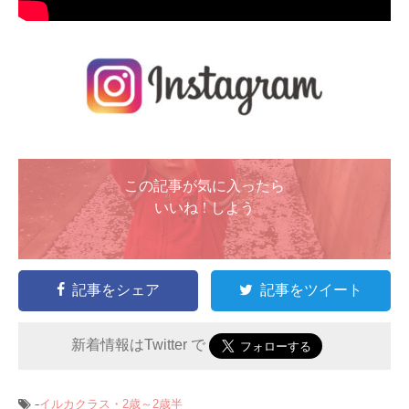
この記事が気に入ったら
いいね ! しよう
記事をシェア
記事をツイート
新着情報はTwitter で
-
イルカクラス・2歳～2歳半