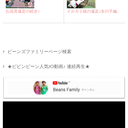
お花見遠足の続き♪
イルカ２組の遠足♪女の子編。
ビーンズファミリーページ検索
★ビビンビーン人気10動画♪ 連続再生★