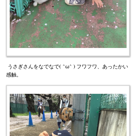
うさぎさんをなでなで( ^ω^ ) フワフワ、あったかい
感触。