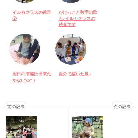
イルカクラスの遠足
かけっこと数字の歌
②
も♪イルカクラスの
続きです
明日の準備は出来た
自分で描いた凧♪
かな( ^ω^ )
前の記事
次の記事