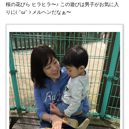
桜の花びら ヒラヒラ〜♪ この遊びは男子がお気に入
りに( ^ω^ ) メルヘンだなぁ〜