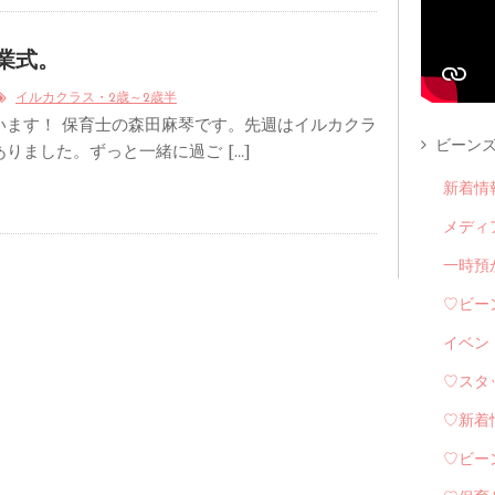
卒業式。
イルカクラス・2歳～2歳半
います！ 保育士の森田麻琴です。先週はイルカクラ
ビーンズ
りました。ずっと一緒に過ご […]
新着情
メディ
一時預
♡ビー
イベン
♡スタ
♡新着
♡ビー