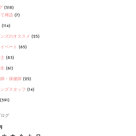
グ
(518)
育て禅語
(7)
画
(114)
ーンズのオススメ
(25)
ライベート
(65)
養士
(83)
先生
(61)
護師・保健師
(25)
ーンズスタッフ
(14)
(591)
ログ
月