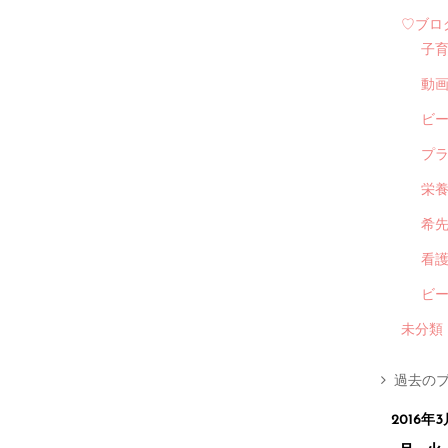
♡ブロ
子
動
ビ
プ
栄
希
看
ビ
未分類
過去のブ
2016年3