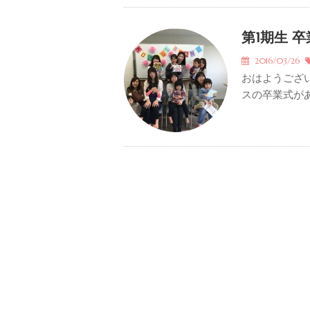
第1期生 
2016/03/26
おはようござ
スの卒業式があ