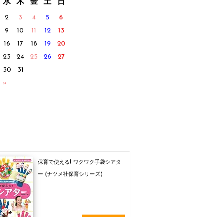
水
木
金
土
日
2
3
4
5
6
9
10
11
12
13
16
17
18
19
20
23
24
25
26
27
30
31
 »
保育で使える! ワクワク手袋シアタ
ー (ナツメ社保育シリーズ)