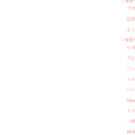
♡保育
プ
記
よ
♡保育
ヒ
ア
ペ
イル
パン
1d
トイ
一
BE