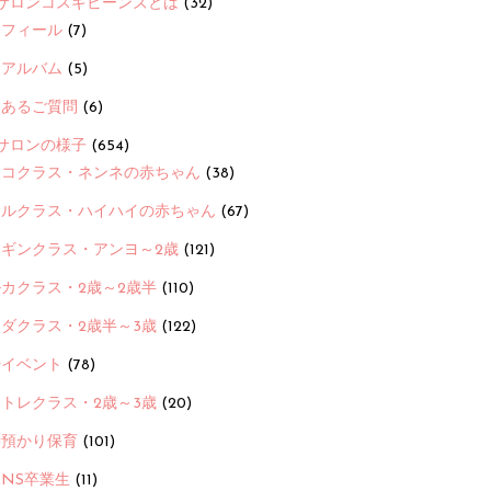
サロンコスギビーンズとは
(32)
ロフィール
(7)
念アルバム
(5)
くあるご質問
(6)
サロンの様子
(654)
ヨコクラス・ネンネの赤ちゃん
(38)
ヒルクラス・ハイハイの赤ちゃん
(67)
ンギンクラス・アンヨ～2歳
(121)
カクラス・2歳～2歳半
(110)
ダクラス・2歳半～3歳
(122)
ayイベント
(78)
トレクラス・2歳～3歳
(20)
時預かり保育
(101)
ANS卒業生
(11)