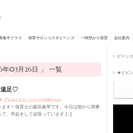
す
募集中クラス
保育サロンコスギビーンズ
一時預かり保育
会社案内
ビーンズ
年03月26日 」 一覧
★ビビン
み遠足♡
アヒルクラス・ハイハイの赤ちゃん
います！保育士の森田麻琴です。今日は朝から用事
て、早起きして頑張っています […]