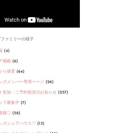
ファミリーの様子
報
(4)
ア掲載
(6)
かり保育
(64)
ンズメンバー専用ページ
(26)
ト告知・ご予約状況のお知らせ
(257)
ッフ募集中
(7)
情報♡
(58)
ンズシェアハウス♡
(13)