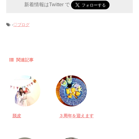
新着情報はTwitter で
-
♡ブログ
関連記事
脱皮
３周年を迎えます