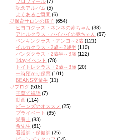
プロフィール
(7)
記念アルバム
(5)
よくあるご質問
(6)
♡保育サロンの様子
(654)
ヒヨコクラス・ネンネの赤ちゃん
(38)
アヒルクラス・ハイハイの赤ちゃん
(67)
ペンギンクラス・アンヨ～2歳
(121)
イルカクラス・2歳～2歳半
(110)
パンダクラス・2歳半～3歳
(122)
1dayイベント
(78)
トイトレクラス・2歳～3歳
(20)
一時預かり保育
(101)
BEANS卒業生
(11)
♡ブログ
(518)
子育て禅語
(7)
動画
(114)
ビーンズのオススメ
(25)
プライベート
(65)
栄養士
(83)
希先生
(61)
看護師・保健師
(25)
ビーンズスタッフ
(14)