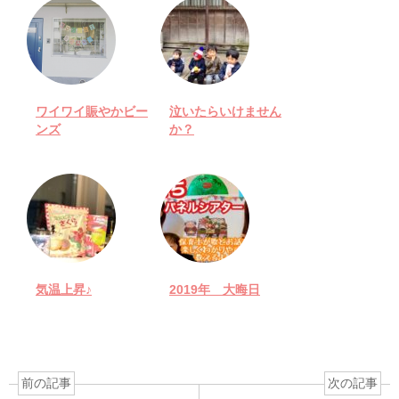
ワイワイ賑やかビー
泣いたらいけません
ンズ
か？
気温上昇♪
2019年 大晦日
前の記事
次の記事