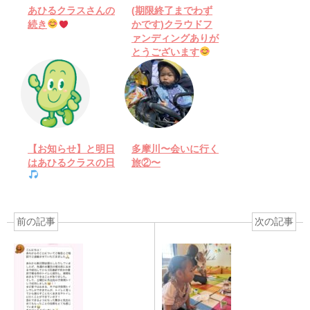
あひるクラスさんの
(期限終了までわず
続き
かです)クラウドフ
ァンディングありが
とうございます
【お知らせ】と明日
多摩川〜会いに行く
はあひるクラスの日
旅②〜
前の記事
次の記事