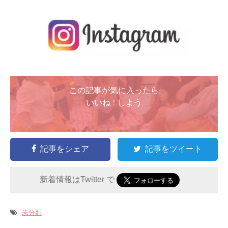
この記事が気に入ったら
いいね ! しよう
記事をシェア
記事をツイート
新着情報はTwitter で
-
未分類