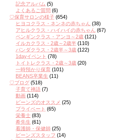
記念アルバム
(5)
よくあるご質問
(6)
♡保育サロンの様子
(654)
ヒヨコクラス・ネンネの赤ちゃん
(38)
アヒルクラス・ハイハイの赤ちゃん
(67)
ペンギンクラス・アンヨ～2歳
(121)
イルカクラス・2歳～2歳半
(110)
パンダクラス・2歳半～3歳
(122)
1dayイベント
(78)
トイトレクラス・2歳～3歳
(20)
一時預かり保育
(101)
BEANS卒業生
(11)
♡ブログ
(518)
子育て禅語
(7)
動画
(114)
ビーンズのオススメ
(25)
プライベート
(65)
栄養士
(83)
希先生
(61)
看護師・保健師
(25)
ビーンズスタッフ
(14)