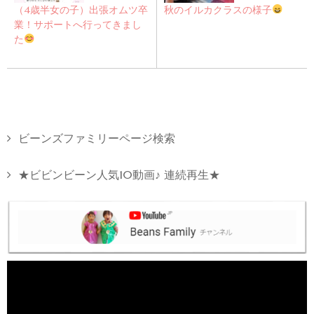
（4歳半女の子）出張オムツ卒
秋のイルカクラスの様子
業！サポートへ行ってきまし
た
ビーンズファミリーページ検索
★ビビンビーン人気10動画♪ 連続再生★