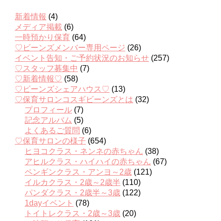
新着情報
(4)
メディア掲載
(6)
一時預かり保育
(64)
♡ビーンズメンバー専用ページ
(26)
イベント告知・ご予約状況のお知らせ
(257)
♡スタッフ募集中
(7)
♡新着情報♡
(58)
♡ビーンズシェアハウス♡
(13)
♡保育サロンコスギビーンズとは
(32)
プロフィール
(7)
記念アルバム
(5)
よくあるご質問
(6)
♡保育サロンの様子
(654)
ヒヨコクラス・ネンネの赤ちゃん
(38)
アヒルクラス・ハイハイの赤ちゃん
(67)
ペンギンクラス・アンヨ～2歳
(121)
イルカクラス・2歳～2歳半
(110)
パンダクラス・2歳半～3歳
(122)
1dayイベント
(78)
トイトレクラス・2歳～3歳
(20)