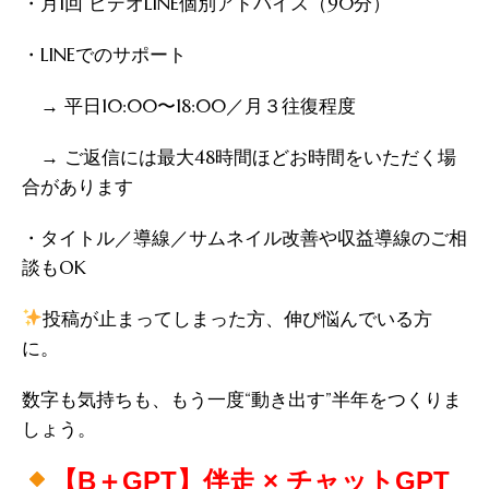
・月1回 ビデオLINE個別アドバイス（90分）
・LINEでのサポート
→ 平日10:00〜18:00／月３往復程度
→ ご返信には最大48時間ほどお時間をいただく場
合があります
・タイトル／導線／サムネイル改善や収益導線のご相
談もOK
投稿が止まってしまった方、伸び悩んでいる方
に。
数字も気持ちも、もう一度“動き出す”半年をつくりま
しょう。
【B＋GPT】伴走 × チャットGPT