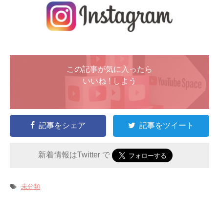
この記事が気に入ったら
いいね ! しよう
記事をシェア
記事をツイート
新着情報はTwitter で
-
未分類