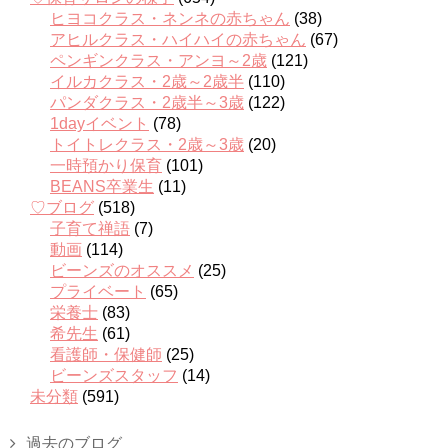
ヒヨコクラス・ネンネの赤ちゃん
(38)
アヒルクラス・ハイハイの赤ちゃん
(67)
ペンギンクラス・アンヨ～2歳
(121)
イルカクラス・2歳～2歳半
(110)
パンダクラス・2歳半～3歳
(122)
1dayイベント
(78)
トイトレクラス・2歳～3歳
(20)
一時預かり保育
(101)
BEANS卒業生
(11)
♡ブログ
(518)
子育て禅語
(7)
動画
(114)
ビーンズのオススメ
(25)
プライベート
(65)
栄養士
(83)
希先生
(61)
看護師・保健師
(25)
ビーンズスタッフ
(14)
未分類
(591)
過去のブログ