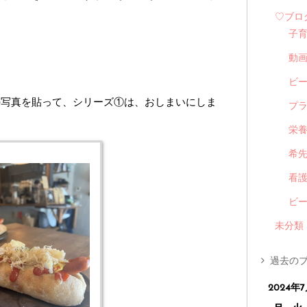
♡ブロ
子
動
ビ
の写真を貼って、シリーズ①は、おしまいにしま
プ
栄
希
看
ビ
未分類
過去のブ
2024年