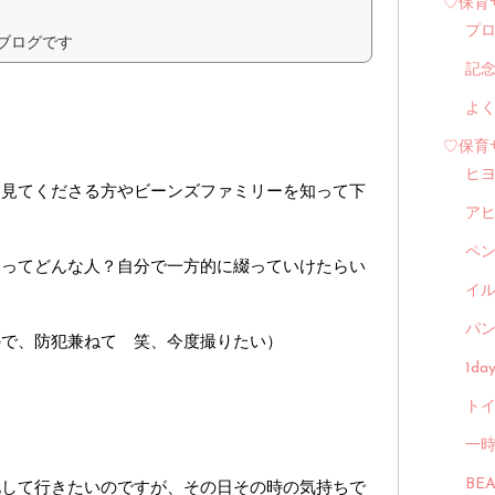
♡保育
プ
ブログです
記
よ
♡保育
ヒ
を見てくださる方やビーンズファミリーを知って下
ア
ペ
いってどんな人？自分で一方的に綴っていけたらい
イル
パン
ので、防犯兼ねて 笑、今度撮りたい）
1d
トイ
一
BE
化して行きたいのですが、その日その時の気持ちで