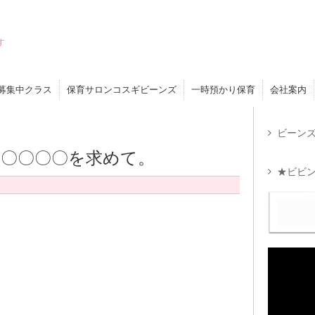
す
募集中クラス
保育サロンコスギビーンズ
一時預かり保育
会社案内
ビーンズ
〇〇〇〇を求めて。
★ビビン