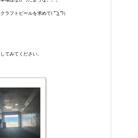
ビールを求めて( ͡° ͜ʖ ͡°)）
索してみてください。