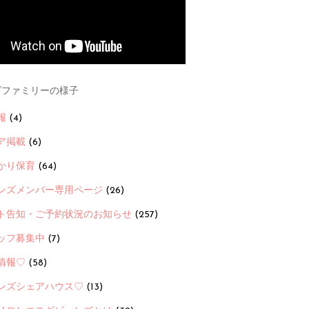
ファミリーの様子
報
(4)
ア掲載
(6)
かり保育
(64)
ンズメンバー専用ページ
(26)
ト告知・ご予約状況のお知らせ
(257)
ッフ募集中
(7)
情報♡
(58)
ンズシェアハウス♡
(13)