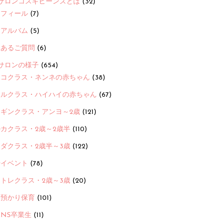
サロンコスギビーンズとは
(32)
ロフィール
(7)
念アルバム
(5)
くあるご質問
(6)
サロンの様子
(654)
ヨコクラス・ネンネの赤ちゃん
(38)
ヒルクラス・ハイハイの赤ちゃん
(67)
ンギンクラス・アンヨ～2歳
(121)
カクラス・2歳～2歳半
(110)
ダクラス・2歳半～3歳
(122)
ayイベント
(78)
トレクラス・2歳～3歳
(20)
時預かり保育
(101)
ANS卒業生
(11)