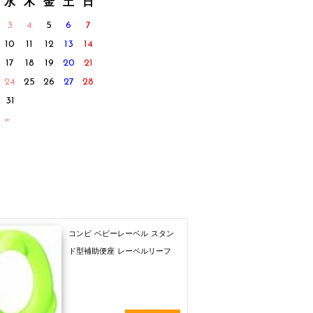
水
木
金
土
日
3
4
5
6
7
10
11
12
13
14
17
18
19
20
21
24
25
26
27
28
31
 »
コンビ ベビーレーベル スタン
ド型補助便座 レーベルリーフ