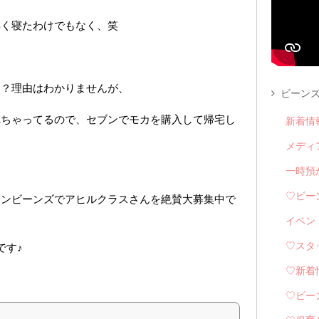
早く寝たわけでもなく、笑
う？理由はわかりませんが、
ビーンズ
れちゃってるので、セブンでモカを購入して帰宅し
新着情
メディ
一時預
♡ビー
ロンビーンズでアヒルクラスさんを絶賛大募集中で
イベン
です♪
♡スタ
♡新着
♡ビー