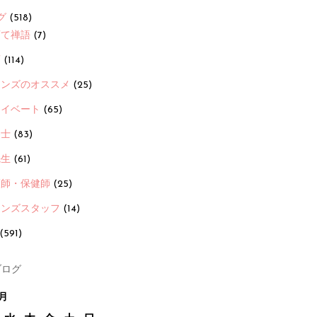
グ
(518)
育て禅語
(7)
画
(114)
ーンズのオススメ
(25)
ライベート
(65)
養士
(83)
先生
(61)
護師・保健師
(25)
ーンズスタッフ
(14)
(591)
ログ
7月