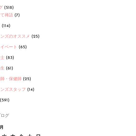
グ
(518)
育て禅語
(7)
画
(114)
ーンズのオススメ
(25)
ライベート
(65)
養士
(83)
先生
(61)
護師・保健師
(25)
ーンズスタッフ
(14)
(591)
ログ
6月