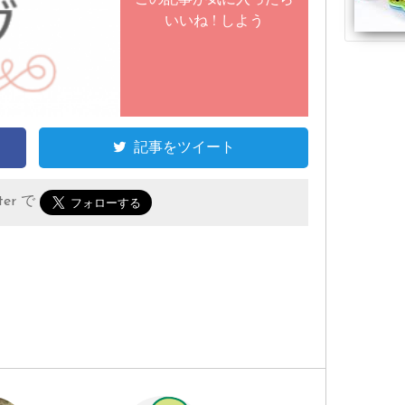
いいね ! しよう
記事をツイート
er で