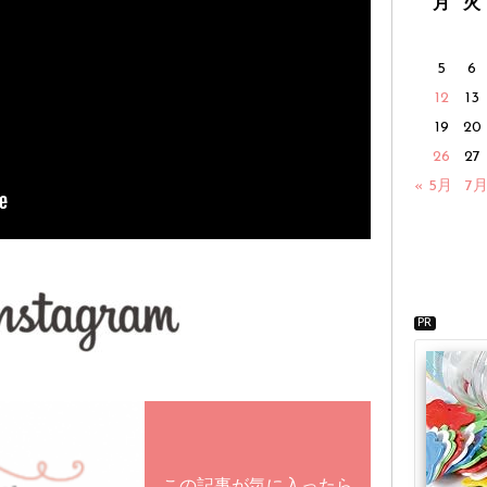
月
火
5
6
12
13
19
20
26
27
« 5月
7月
PR
この記事が気に入ったら