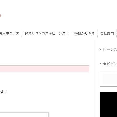
す
募集中クラス
保育サロンコスギビーンズ
一時預かり保育
会社案内
ビーンズ
！
★ビビン
です！