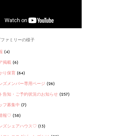
ファミリーの様子
報
(4)
ア掲載
(6)
かり保育
(64)
ンズメンバー専用ページ
(26)
ト告知・ご予約状況のお知らせ
(257)
ッフ募集中
(7)
情報♡
(58)
ンズシェアハウス♡
(13)