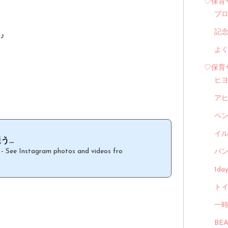
♡保育
プ
記
♪
よ
♡保育
ヒ
ア
ペ
イル
...
s - See Instagram photos and videos fro
パン
1d
トイ
一
BE