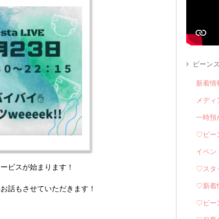
ビーンズ
新着情
メディ
一時預
♡ビー
イベン
サービスが始まります！
♡スタ
♡新着
のお話もさせていただきます！
♡ビー