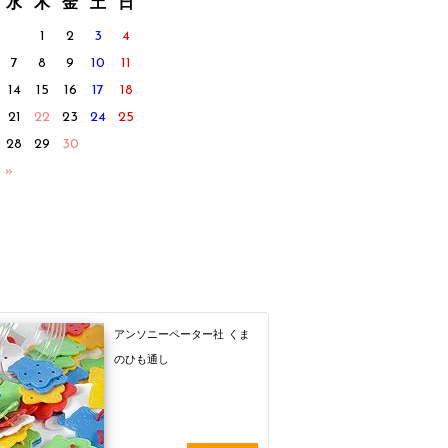
水
木
金
土
日
1
2
3
4
7
8
9
10
11
14
15
16
17
18
21
22
23
24
25
28
29
30
 »
アンソニーペーター社 くま
のひも通し