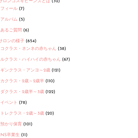
サロンコスギビーンズとは
(32)
ロフィール
(7)
念アルバム
(5)
くあるご質問
(6)
サロンの様子
(654)
ヨコクラス・ネンネの赤ちゃん
(38)
ヒルクラス・ハイハイの赤ちゃん
(67)
ンギンクラス・アンヨ～2歳
(121)
カクラス・2歳～2歳半
(110)
ダクラス・2歳半～3歳
(122)
ayイベント
(78)
トレクラス・2歳～3歳
(20)
時預かり保育
(101)
ANS卒業生
(11)