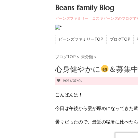
Beans family Blog
ビーンズファミリー コスギビーンズのブログで
ビーンズファミリーTOP
ブログTOP
ブログTOP
>
未分類
>
心身健やかに
＆募集
2024/07/09
こんばんは！
今日は午後から雲が厚めになってきた
曇りだったので、最近の猛暑に比べた