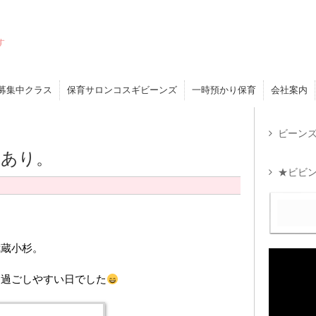
す
募集中クラス
保育サロンコスギビーンズ
一時預かり保育
会社案内
ビーンズ
中あり。
★ビビン
武蔵小杉。
ら過ごしやすい日でした