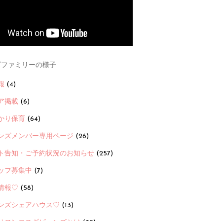
ファミリーの様子
報
(4)
ア掲載
(6)
かり保育
(64)
ンズメンバー専用ページ
(26)
ト告知・ご予約状況のお知らせ
(257)
ッフ募集中
(7)
情報♡
(58)
ンズシェアハウス♡
(13)