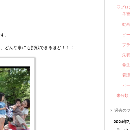
♡ブロ
子
動
です。
ビ
プ
は、どんな事にも挑戦できるほど！！！
栄
希
看
ビ
未分類
過去のブ
2024年