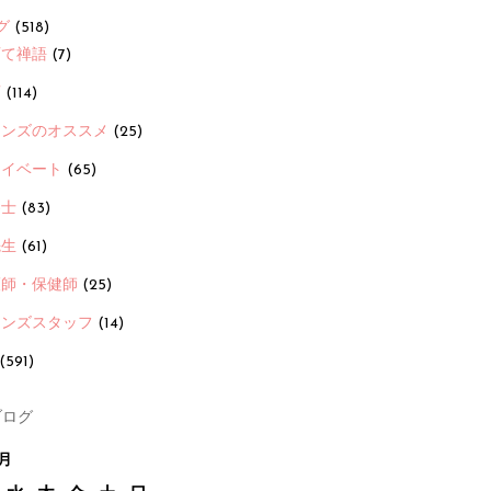
グ
(518)
育て禅語
(7)
画
(114)
ーンズのオススメ
(25)
ライベート
(65)
養士
(83)
先生
(61)
護師・保健師
(25)
ーンズスタッフ
(14)
(591)
ログ
7月