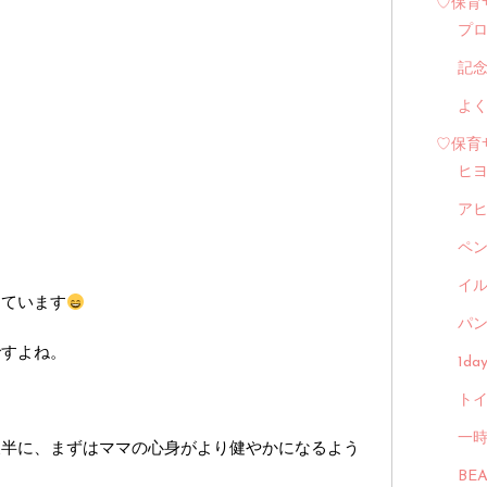
♡保育
プ
記
よ
♡保育
ヒ
ア
ペ
イル
けています
パン
ですよね。
1d
トイ
一
後半に、まずはママの心身がより健やかになるよう
BE