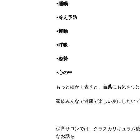
•睡眠
•冷え予防
•運動
•呼吸
•姿勢
•心の中
もっと細かく表すと、
にも気をつ
言葉
家族みんなで健康で楽しい夏にしたい
保育サロンでは、クラスカリキュラム
なお話を