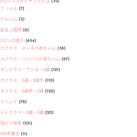
サロンコスギビーンズとは
(32)
ロフィール
(7)
念アルバム
(5)
くあるご質問
(6)
サロンの様子
(654)
ヨコクラス・ネンネの赤ちゃん
(38)
ヒルクラス・ハイハイの赤ちゃん
(67)
ンギンクラス・アンヨ～2歳
(121)
カクラス・2歳～2歳半
(110)
ダクラス・2歳半～3歳
(122)
ayイベント
(78)
トレクラス・2歳～3歳
(20)
時預かり保育
(101)
ANS卒業生
(11)