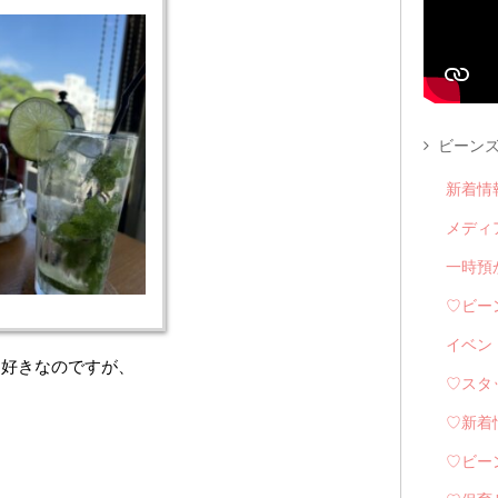
ビーンズ
新着情
メディ
一時預
♡ビー
イベン
は好きなのですが、
♡スタ
♡新着
♡ビー