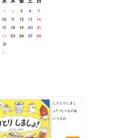
水
木
金
土
日
3
4
5
6
7
10
11
12
13
14
17
18
19
20
21
24
25
26
27
28
31
 »
しりとりしまし
ょ!―たべものあ
いうえお