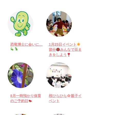
恐竜博士に会いに…
1月25日イベント
節分
みんなで豆ま
きをしよう
8月一時預かり保育
桜ひらひら
親子イ
のご予約日
ベント