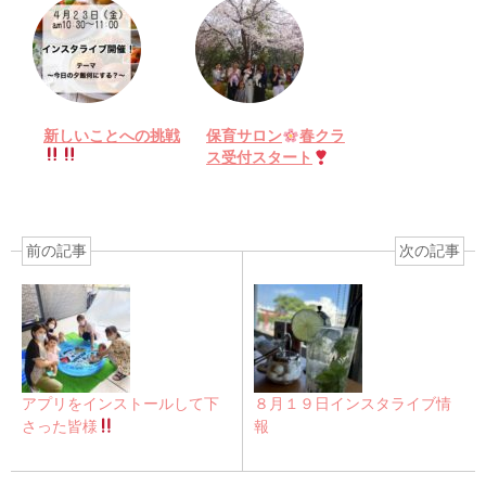
新しいことへの挑戦
保育サロン
春クラ
ス受付スタート
前の記事
次の記事
アプリをインストールして下
８月１９日インスタライブ情
さった皆様
報