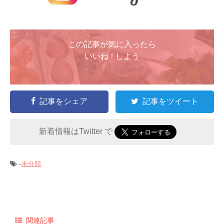
この記事が気に入ったら
いいね ! しよう
記事をシェア
記事をツイート
新着情報はTwitter で
-
未分類
関連記事