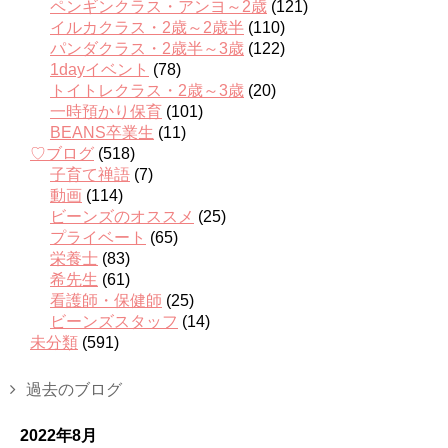
ペンギンクラス・アンヨ～2歳
(121)
イルカクラス・2歳～2歳半
(110)
パンダクラス・2歳半～3歳
(122)
1dayイベント
(78)
トイトレクラス・2歳～3歳
(20)
一時預かり保育
(101)
BEANS卒業生
(11)
♡ブログ
(518)
子育て禅語
(7)
動画
(114)
ビーンズのオススメ
(25)
プライベート
(65)
栄養士
(83)
希先生
(61)
看護師・保健師
(25)
ビーンズスタッフ
(14)
未分類
(591)
過去のブログ
2022年8月