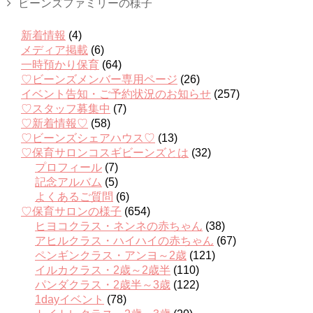
ビーンズファミリーの様子
新着情報
(4)
メディア掲載
(6)
一時預かり保育
(64)
♡ビーンズメンバー専用ページ
(26)
イベント告知・ご予約状況のお知らせ
(257)
♡スタッフ募集中
(7)
♡新着情報♡
(58)
♡ビーンズシェアハウス♡
(13)
♡保育サロンコスギビーンズとは
(32)
プロフィール
(7)
記念アルバム
(5)
よくあるご質問
(6)
♡保育サロンの様子
(654)
ヒヨコクラス・ネンネの赤ちゃん
(38)
アヒルクラス・ハイハイの赤ちゃん
(67)
ペンギンクラス・アンヨ～2歳
(121)
イルカクラス・2歳～2歳半
(110)
パンダクラス・2歳半～3歳
(122)
1dayイベント
(78)