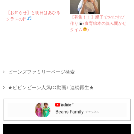
【お知らせ】と明日はあひる
【募集！！】親子でおむすび
クラスの日
作り
(食育絵本の読み聞かせ
タイム
)
ビーンズファミリーページ検索
★ビビンビーン人気10動画♪ 連続再生★