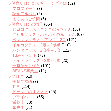
♡保育サロンコスギビーンズとは
(32)
プロフィール
(7)
記念アルバム
(5)
よくあるご質問
(6)
♡保育サロンの様子
(654)
ヒヨコクラス・ネンネの赤ちゃん
(38)
アヒルクラス・ハイハイの赤ちゃん
(67)
ペンギンクラス・アンヨ～2歳
(121)
イルカクラス・2歳～2歳半
(110)
パンダクラス・2歳半～3歳
(122)
1dayイベント
(78)
トイトレクラス・2歳～3歳
(20)
一時預かり保育
(101)
BEANS卒業生
(11)
♡ブログ
(518)
子育て禅語
(7)
動画
(114)
ビーンズのオススメ
(25)
プライベート
(65)
栄養士
(83)
希先生
(61)