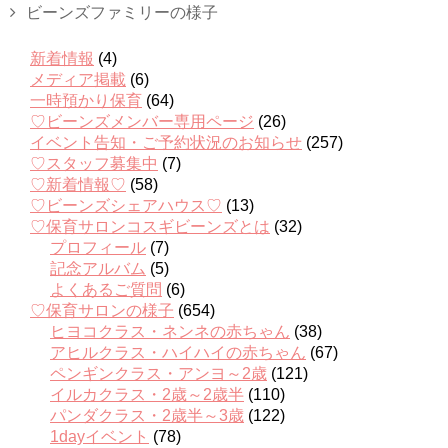
ビーンズファミリーの様子
新着情報
(4)
メディア掲載
(6)
一時預かり保育
(64)
♡ビーンズメンバー専用ページ
(26)
イベント告知・ご予約状況のお知らせ
(257)
♡スタッフ募集中
(7)
♡新着情報♡
(58)
♡ビーンズシェアハウス♡
(13)
♡保育サロンコスギビーンズとは
(32)
プロフィール
(7)
記念アルバム
(5)
よくあるご質問
(6)
♡保育サロンの様子
(654)
ヒヨコクラス・ネンネの赤ちゃん
(38)
アヒルクラス・ハイハイの赤ちゃん
(67)
ペンギンクラス・アンヨ～2歳
(121)
イルカクラス・2歳～2歳半
(110)
パンダクラス・2歳半～3歳
(122)
1dayイベント
(78)