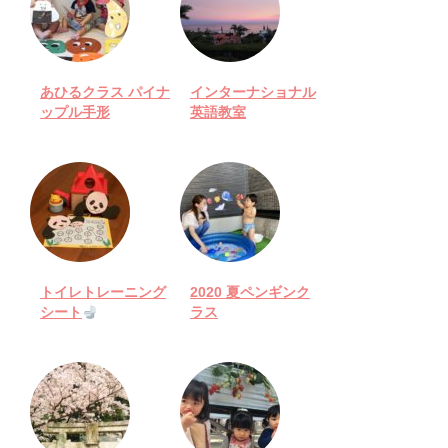
あひるクラス パイナ
インターナショナル
ップル手形
英語教室
トイレトレーニング
2020 夏ペンギンク
シート
ラス