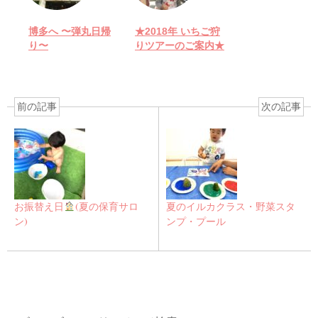
博多へ 〜弾丸日帰
★2018年 いちご狩
り〜
りツアーのご案内★
前の記事
次の記事
お振替え日
(夏の保育サロ
夏のイルカクラス・野菜スタ
ン)
ンプ・プール