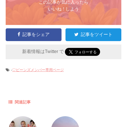
この記事が気に入ったら
いいね ! しよう
記事をシェア
記事をツイート
新着情報はTwitter で
-
♡ビーンズメンバー専用ページ
関連記事