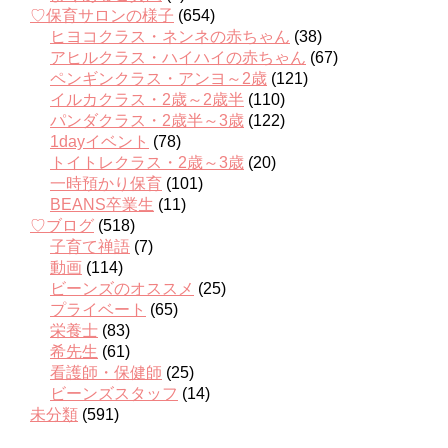
♡保育サロンの様子
(654)
ヒヨコクラス・ネンネの赤ちゃん
(38)
アヒルクラス・ハイハイの赤ちゃん
(67)
ペンギンクラス・アンヨ～2歳
(121)
イルカクラス・2歳～2歳半
(110)
パンダクラス・2歳半～3歳
(122)
1dayイベント
(78)
トイトレクラス・2歳～3歳
(20)
一時預かり保育
(101)
BEANS卒業生
(11)
♡ブログ
(518)
子育て禅語
(7)
動画
(114)
ビーンズのオススメ
(25)
プライベート
(65)
栄養士
(83)
希先生
(61)
看護師・保健師
(25)
ビーンズスタッフ
(14)
未分類
(591)