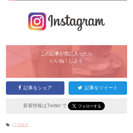
この記事が気に入ったら
いいね ! しよう
記事をシェア
記事をツイート
新着情報はTwitter で
-
♡ブログ