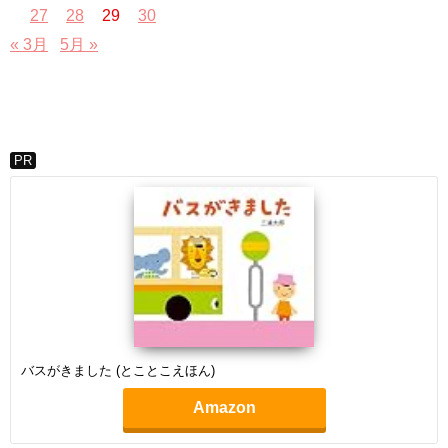
27
28
29
30
« 3月
5月 »
PR
バスがきました (とことこえほん)
Amazon