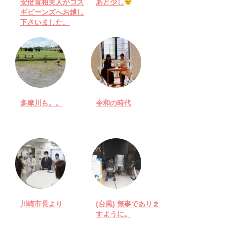
安倍首相夫人がコス
あと少し
ギビーンズへお越し
下さいました。
多摩川も。。
令和の時代
川崎市長より
(台風) 無事でありま
すように。