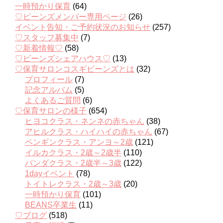
一時預かり保育
(64)
♡ビーンズメンバー専用ページ
(26)
イベント告知・ご予約状況のお知らせ
(257)
♡スタッフ募集中
(7)
♡新着情報♡
(58)
♡ビーンズシェアハウス♡
(13)
♡保育サロンコスギビーンズとは
(32)
プロフィール
(7)
記念アルバム
(5)
よくあるご質問
(6)
♡保育サロンの様子
(654)
ヒヨコクラス・ネンネの赤ちゃん
(38)
アヒルクラス・ハイハイの赤ちゃん
(67)
ペンギンクラス・アンヨ～2歳
(121)
イルカクラス・2歳～2歳半
(110)
パンダクラス・2歳半～3歳
(122)
1dayイベント
(78)
トイトレクラス・2歳～3歳
(20)
一時預かり保育
(101)
BEANS卒業生
(11)
♡ブログ
(518)