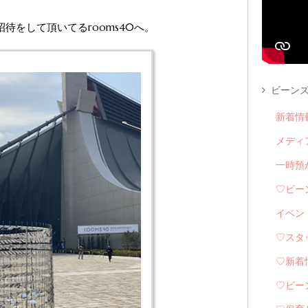
待をして頂いてるrooms40へ。
ビーンズ
新着情
メディ
一時預
♡ビー
イベン
♡スタ
♡新着
♡ビー