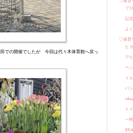
♡保育
プ
記
よ
♡保育
ヒ
反田での開催でしたが 今回は代々木体育館へ戻っ
ア
ペ
イル
パン
1d
トイ
一
BE