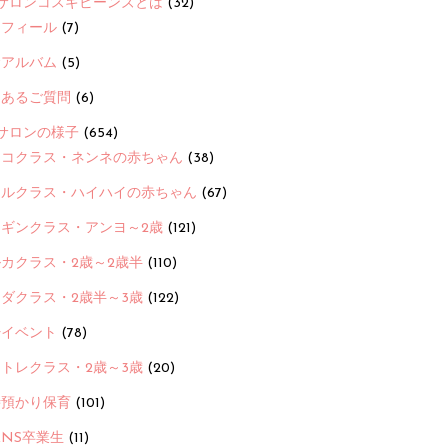
サロンコスギビーンズとは
(32)
ロフィール
(7)
念アルバム
(5)
くあるご質問
(6)
サロンの様子
(654)
ヨコクラス・ネンネの赤ちゃん
(38)
ヒルクラス・ハイハイの赤ちゃん
(67)
ンギンクラス・アンヨ～2歳
(121)
カクラス・2歳～2歳半
(110)
ダクラス・2歳半～3歳
(122)
ayイベント
(78)
トレクラス・2歳～3歳
(20)
時預かり保育
(101)
ANS卒業生
(11)