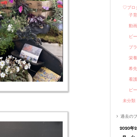
♡ブロ
子
動
ビ
プ
栄
希
看
ビ
未分類
過去のブ
2020年