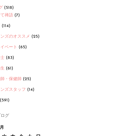
グ
(518)
育て禅語
(7)
画
(114)
ーンズのオススメ
(25)
ライベート
(65)
養士
(83)
先生
(61)
護師・保健師
(25)
ーンズスタッフ
(14)
(591)
ログ
2月