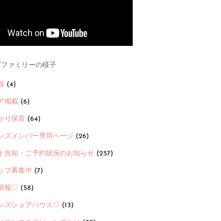
ファミリーの様子
報
(4)
ア掲載
(6)
かり保育
(64)
ンズメンバー専用ページ
(26)
ト告知・ご予約状況のお知らせ
(257)
ッフ募集中
(7)
情報♡
(58)
ンズシェアハウス♡
(13)