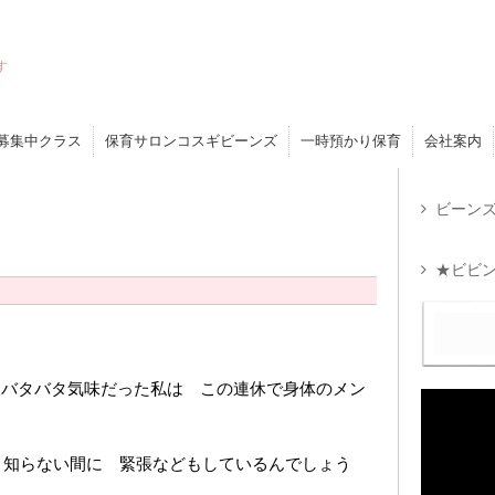
す
募集中クラス
保育サロンコスギビーンズ
一時預かり保育
会社案内
ビーンズ
★ビビン
近バタバタ気味だった私は この連休で身体のメン
知らない間に 緊張などもしているんでしょう