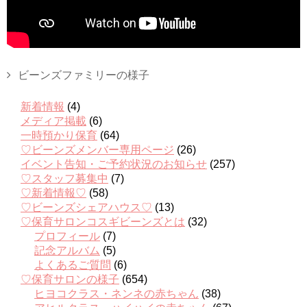
ビーンズファミリーの様子
新着情報
(4)
メディア掲載
(6)
一時預かり保育
(64)
♡ビーンズメンバー専用ページ
(26)
イベント告知・ご予約状況のお知らせ
(257)
♡スタッフ募集中
(7)
♡新着情報♡
(58)
♡ビーンズシェアハウス♡
(13)
♡保育サロンコスギビーンズとは
(32)
プロフィール
(7)
記念アルバム
(5)
よくあるご質問
(6)
♡保育サロンの様子
(654)
ヒヨコクラス・ネンネの赤ちゃん
(38)