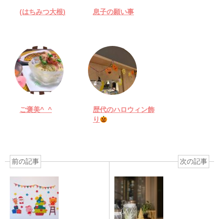
(はちみつ大根)
息子の願い事
ご褒美^_^
歴代のハロウィン飾
り
前の記事
次の記事