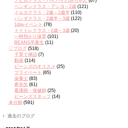
アヒルクラス・ハイハイの赤ちゃん
(67)
ペンギンクラス・アンヨ～2歳
(121)
イルカクラス・2歳～2歳半
(110)
パンダクラス・2歳半～3歳
(122)
1dayイベント
(78)
トイトレクラス・2歳～3歳
(20)
一時預かり保育
(101)
BEANS卒業生
(11)
♡ブログ
(518)
子育て禅語
(7)
動画
(114)
ビーンズのオススメ
(25)
プライベート
(65)
栄養士
(83)
希先生
(61)
看護師・保健師
(25)
ビーンズスタッフ
(14)
未分類
(591)
過去のブログ