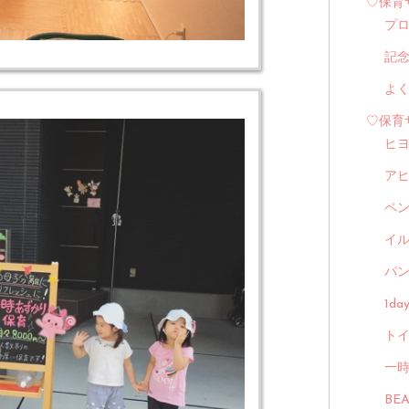
♡保育
プ
記
よ
♡保育
ヒ
ア
ペ
イル
パン
1d
トイ
一
BE