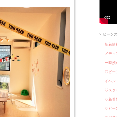
ビーンズ
新着情
メディ
一時預
♡ビー
イベン
♡スタ
♡新着
♡ビー