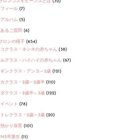
サロンコスギビーンズとは
(32)
ロフィール
(7)
念アルバム
(5)
くあるご質問
(6)
サロンの様子
(654)
ヨコクラス・ネンネの赤ちゃん
(38)
ヒルクラス・ハイハイの赤ちゃん
(67)
ンギンクラス・アンヨ～2歳
(121)
カクラス・2歳～2歳半
(110)
ダクラス・2歳半～3歳
(122)
ayイベント
(78)
トレクラス・2歳～3歳
(20)
時預かり保育
(101)
ANS卒業生
(11)