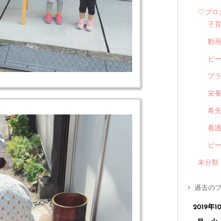
♡ブロ
子
動
ビ
プ
栄
希
看
ビ
未分類
過去のブ
2019年1