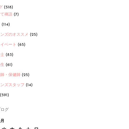
グ
(518)
育て禅語
(7)
画
(114)
ーンズのオススメ
(25)
ライベート
(65)
養士
(83)
先生
(61)
護師・保健師
(25)
ーンズスタッフ
(14)
(591)
ログ
0月