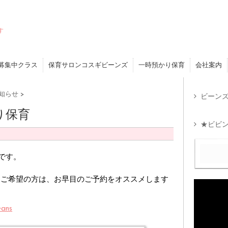
す
募集中クラス
保育サロンコスギビーンズ
一時預かり保育
会社案内
知らせ
>
ビーンズ
り保育
★ビビン
です。
。ご希望の方は、お早目のご予約をオススメします
eans