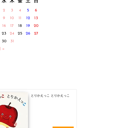
水
木
金
土
日
2
3
4
5
6
9
10
11
12
13
16
17
18
19
20
23
24
25
26
27
30
31
月 »
とりかえっこ とりかえっこ