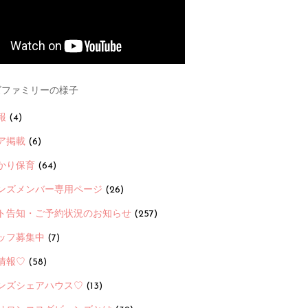
ファミリーの様子
報
(4)
ア掲載
(6)
かり保育
(64)
ンズメンバー専用ページ
(26)
ト告知・ご予約状況のお知らせ
(257)
ッフ募集中
(7)
情報♡
(58)
ンズシェアハウス♡
(13)