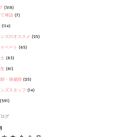
グ
(518)
育て禅語
(7)
画
(114)
ーンズのオススメ
(25)
ライベート
(65)
養士
(83)
先生
(61)
護師・保健師
(25)
ーンズスタッフ
(14)
(591)
ログ
月