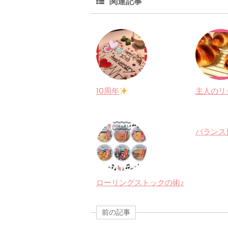
関連記事
10周年
主人のリ
バランス
ローリングストックの術♪
前の記事