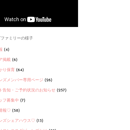
ファミリーの様子
報
(4)
ア掲載
(6)
かり保育
(64)
ンズメンバー専用ページ
(26)
ト告知・ご予約状況のお知らせ
(257)
ッフ募集中
(7)
情報♡
(58)
ンズシェアハウス♡
(13)