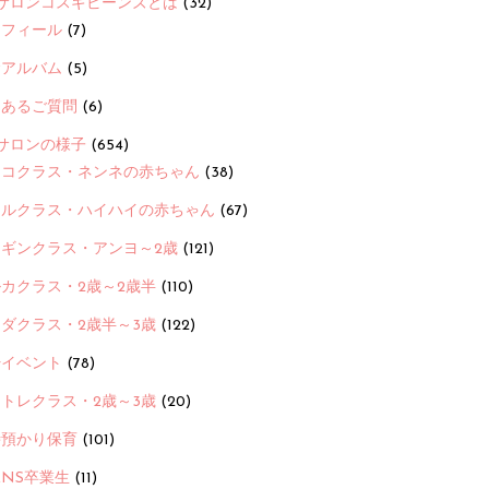
サロンコスギビーンズとは
(32)
ロフィール
(7)
念アルバム
(5)
くあるご質問
(6)
サロンの様子
(654)
ヨコクラス・ネンネの赤ちゃん
(38)
ヒルクラス・ハイハイの赤ちゃん
(67)
ンギンクラス・アンヨ～2歳
(121)
カクラス・2歳～2歳半
(110)
ダクラス・2歳半～3歳
(122)
ayイベント
(78)
トレクラス・2歳～3歳
(20)
時預かり保育
(101)
ANS卒業生
(11)