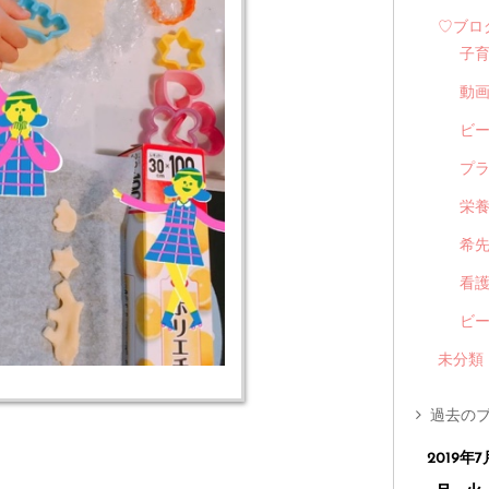
♡ブロ
子
動
ビ
プ
栄
希
看
ビ
未分類
過去のブ
2019年7