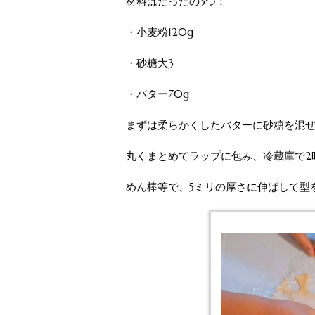
材料はたったの3つ！
・小麦粉120g
・砂糖大3
・バター70g
まずは柔らかくしたバターに砂糖を混
丸くまとめてラップに包み、冷蔵庫で2
めん棒等で、5ミリの厚さに伸ばして型