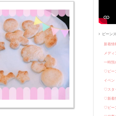
ビーンズ
新着情
メディ
一時預
♡ビー
イベン
♡スタ
♡新着
♡ビー