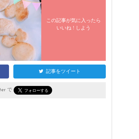
この記事が気に入ったら
いいね ! しよう
記事をツイート
er で