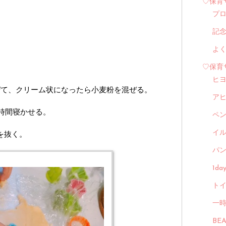
♡保育
プ
記
よ
♡保育
ヒ
ぜて、クリーム状になったら小麦粉を混ぜる。
ア
時間寝かせる。
ペ
イル
を抜く。
パン
1d
トイ
一
BE