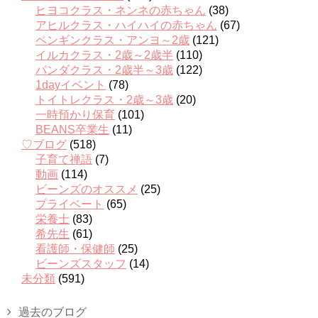
ヒヨコクラス・ネンネの赤ちゃん
(38)
アヒルクラス・ハイハイの赤ちゃん
(67)
ペンギンクラス・アンヨ～2歳
(121)
イルカクラス・2歳～2歳半
(110)
パンダクラス・2歳半～3歳
(122)
1dayイベント
(78)
トイトレクラス・2歳～3歳
(20)
一時預かり保育
(101)
BEANS卒業生
(11)
♡ブログ
(518)
子育て禅語
(7)
動画
(114)
ビーンズのオススメ
(25)
プライベート
(65)
栄養士
(83)
希先生
(61)
看護師・保健師
(25)
ビーンズスタッフ
(14)
未分類
(591)
過去のブログ