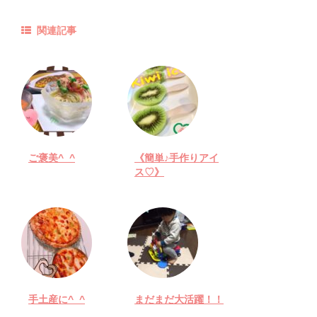
関連記事
ご褒美^_^
《簡単♪手作りアイ
ス♡》
手土産に^_^
まだまだ大活躍！！