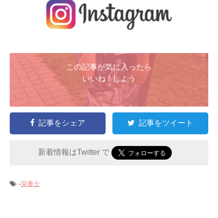
この記事が気に入ったら
いいね ! しよう
記事をシェア
記事をツイート
新着情報はTwitter で
-
栄養士