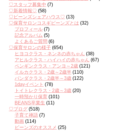
♡スタッフ募集中
(7)
♡新着情報♡
(58)
♡ビーンズシェアハウス♡
(13)
♡保育サロンコスギビーンズとは
(32)
プロフィール
(7)
記念アルバム
(5)
よくあるご質問
(6)
♡保育サロンの様子
(654)
ヒヨコクラス・ネンネの赤ちゃん
(38)
アヒルクラス・ハイハイの赤ちゃん
(67)
ペンギンクラス・アンヨ～2歳
(121)
イルカクラス・2歳～2歳半
(110)
パンダクラス・2歳半～3歳
(122)
1dayイベント
(78)
トイトレクラス・2歳～3歳
(20)
一時預かり保育
(101)
BEANS卒業生
(11)
♡ブログ
(518)
子育て禅語
(7)
動画
(114)
ビーンズのオススメ
(25)