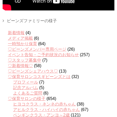
ビーンズファミリーの様子
新着情報
(4)
メディア掲載
(6)
一時預かり保育
(64)
♡ビーンズメンバー専用ページ
(26)
イベント告知・ご予約状況のお知らせ
(257)
♡スタッフ募集中
(7)
♡新着情報♡
(58)
♡ビーンズシェアハウス♡
(13)
♡保育サロンコスギビーンズとは
(32)
プロフィール
(7)
記念アルバム
(5)
よくあるご質問
(6)
♡保育サロンの様子
(654)
ヒヨコクラス・ネンネの赤ちゃん
(38)
アヒルクラス・ハイハイの赤ちゃん
(67)
ペンギンクラス・アンヨ～2歳
(121)