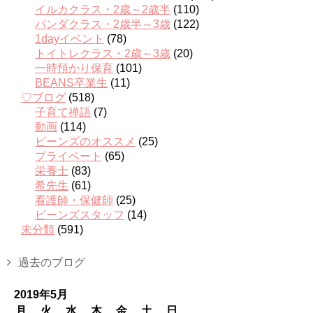
イルカクラス・2歳～2歳半
(110)
パンダクラス・2歳半～3歳
(122)
1dayイベント
(78)
トイトレクラス・2歳～3歳
(20)
一時預かり保育
(101)
BEANS卒業生
(11)
♡ブログ
(518)
子育て禅語
(7)
動画
(114)
ビーンズのオススメ
(25)
プライベート
(65)
栄養士
(83)
希先生
(61)
看護師・保健師
(25)
ビーンズスタッフ
(14)
未分類
(591)
過去のブログ
2019年5月
月
火
水
木
金
土
日