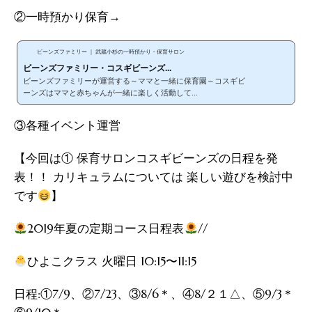
②一時預かり保育→
ビーンズファミリー ｜ 武蔵小杉の一時預かり・保育サロン
ビーンズファミリー・コスギビーンズ...
ビーンズファミリーが運営する～ママと一緒に保育園～コスギビ
ーンズはママと赤ちゃんが一緒に楽しく活動して...
③各種イベント運営
【今回は① 保育サロンコスギビーンズの日程を発
表！！ カリキュラムについては 楽しい遊びを検討中
です
】
2019年夏の定期コース日程表
//
ひよこクラス 火曜日 10:15〜11:15
日程:①7/9、②7/23、③8/6＊、④8/２１△、⑤9/3＊