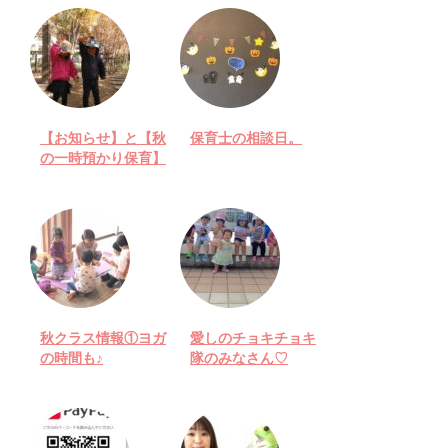
【お知らせ】と【秋
保育士の相談日。
の一時預かり保育】
秋クラス情報①ヨガ
愛しのチョキチョキ
の時間も♪
隊のみなさん♡