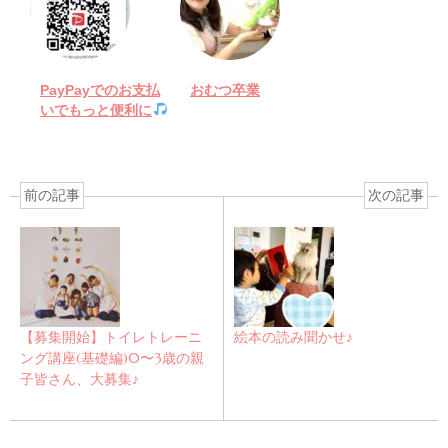
PayPayでのお支払
おむつ卒業
いでもっと便利に
前の記事
次の記事
【募集開始】トイレトレーニ
絵本の読み聞かせ♪
ング講座(基礎編)0〜3歳の親
子皆さん、大募集♪