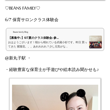
♡BEANS FAMILY♡
6/7 保育サロンクラス体験会
Beans family Blog
【募集中♪】6/7夏のクラス体験会♪参...
おはようございます！朝から晴れている武蔵小杉です。昨日 買っ
てきた 紫陽花。。。あれれれれ？少し元気がな...
@新丸子駅 ・
・経験豊富な保育士が手遊びや絵本読み聞かせも♪